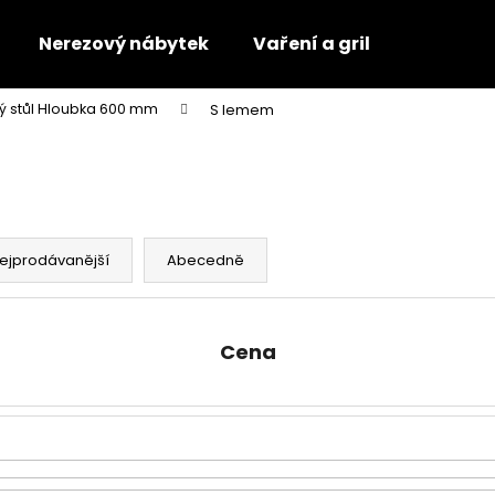
Nerezový nábytek
Vaření a gril
ý stůl Hloubka 600 mm
S lemem
Co potřebujete najít?
HLEDAT
ejprodávanější
Abecedně
Doporučujeme
Cena