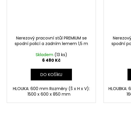
Nerezový pracovní stůl PREMIUM se
Nerezový
spodní policí a zadním lemem 1,5 m
spodní po
Skladem
(13 ks)
6 480 Kč
DO KOŠÍKU
HLOUKA: 600 mm Rozměry (Š x H x V):
HLOUBKA: 6
1500 x 600 x 850 mm
1