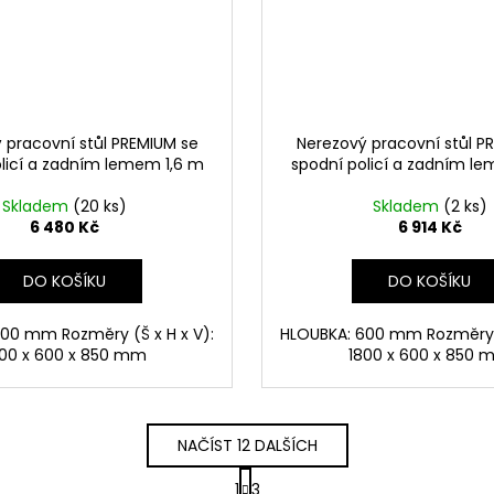
 pracovní stůl PREMIUM se
Nerezový pracovní stůl P
licí a zadním lemem 1,6 m
spodní policí a zadním l
Skladem
(20 ks)
Skladem
(2 ks)
6 480 Kč
6 914 Kč
DO KOŠÍKU
DO KOŠÍKU
00 mm Rozměry (Š x H x V):
HLOUBKA: 600 mm Rozměry (
600 x 600 x 850 mm
1800 x 600 x 850 
NAČÍST 12 DALŠÍCH
S
1
3