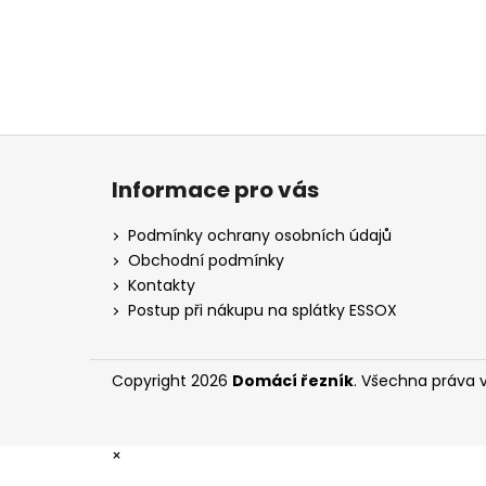
Z
á
Informace pro vás
p
a
Podmínky ochrany osobních údajů
t
Obchodní podmínky
í
Kontakty
Postup při nákupu na splátky ESSOX
Copyright 2026
Domácí řezník
. Všechna práva 
×