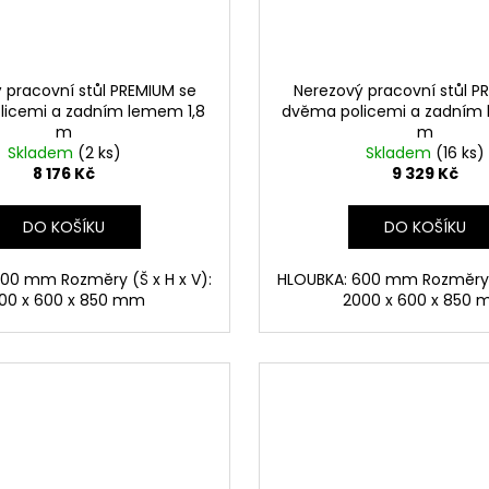
 pracovní stůl PREMIUM se
Nerezový pracovní stůl P
icemi a zadním lemem 1,8
dvěma policemi a zadním
m
m
Skladem
(2 ks)
Skladem
(16 ks)
8 176 Kč
9 329 Kč
DO KOŠÍKU
DO KOŠÍKU
00 mm Rozměry (Š x H x V):
HLOUBKA: 600 mm Rozměry (
800 x 600 x 850 mm
2000 x 600 x 850