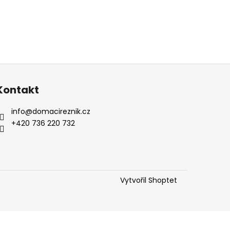
Kontakt
info
@
domacireznik.cz
+420 736 220 732
Vytvořil Shoptet