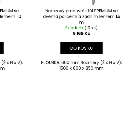
REMIUM se
Nerezový pracovní stůl PREMIUM se
 lemem 1,0
dvěma policemi a zadním lemem 1,5
m
Skladem
(10 ks)
8 169 Kč
DO KOŠÍKU
Š x H x V):
HLOUBKA: 600 mm Rozměry (Š x H x V):
mm
1500 x 600 x 850 mm