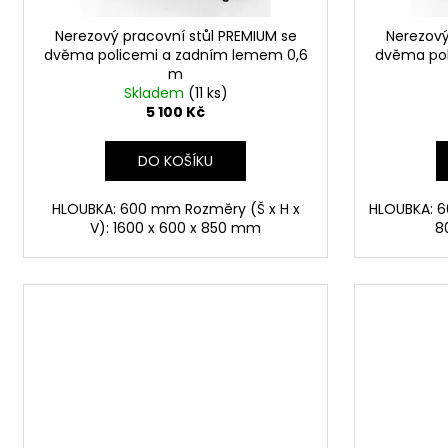
u
Nerezový pracovní stůl PREMIUM se
Nerezový
k
dvěma policemi a zadním lemem 0,6
dvěma pol
t
m
Skladem
(11 ks)
ů
5 100 Kč
DO KOŠÍKU
HLOUBKA: 600 mm Rozměry (Š x H x
HLOUBKA: 6
V): 1600 x 600 x 850 mm
8