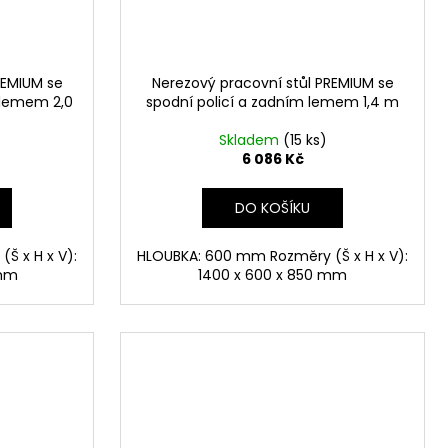
REMIUM se
Nerezový pracovní stůl PREMIUM se
 lemem 2,0
spodní policí a zadním lemem 1,4 m
Skladem
(15 ks)
6 086 Kč
DO KOŠÍKU
Š x H x V):
HLOUBKA: 600 mm Rozměry (Š x H x V):
 mm
1400 x 600 x 850 mm