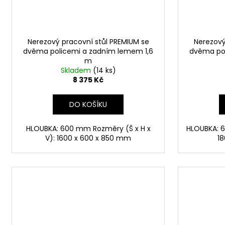
Nerezový pracovní stůl PREMIUM se
Nerezový
dvěma policemi a zadním lemem 1,6
dvěma pol
m
Skladem
(14 ks)
8 375 Kč
DO KOŠÍKU
HLOUBKA: 600 mm Rozměry (Š x H x
HLOUBKA: 6
V): 1600 x 600 x 850 mm
1