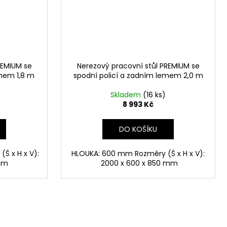
REMIUM se
Nerezový pracovní stůl PREMIUM se
emem 1,8 m
spodní policí a zadním lemem 2,0 m
Skladem
(16 ks)
8 993 Kč
DO KOŠÍKU
Š x H x V):
HLOUKA: 600 mm Rozměry (Š x H x V):
mm
2000 x 600 x 850 mm