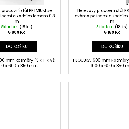
 pracovní stůl PREMIUM se
Nerezový pracovní stůl P
icemi a zadním lemem 0,8
dvěma policemi a zadním
m
m
Skladem
(18 ks)
Skladem
(18 ks)
5 889 Kč
5 160 Kč
DO KOŠÍKU
DO KOŠÍKU
00 mm Rozměry (Š x H x V):
HLOUBKA: 600 mm Rozměry (
00 x 600 x 850 mm
1000 x 600 x 850 