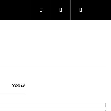
Hledat
Přihlášení
Nákupní
košík
9329
Kč