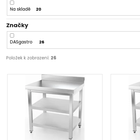
u
Na skladě
20
k
t
Značky
ů
DASgastro
26
Položek k zobrazení:
26
V
ý
p
i
s
p
r
o
d