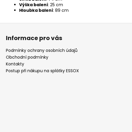
Výška balení
: 25 cm
Hloubka balení
: 89 cm
Z
á
Informace pro vás
p
a
Podmínky ochrany osobních údajů
t
Obchodní podmínky
í
Kontakty
Postup při nákupu na splátky ESSOX