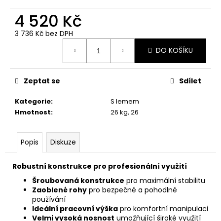
č
u
4 520 Kč
j
e
3 736 Kč bez DPH
Měrná
m
DO KOŠÍKU
cena:
e
Zeptat se
Sdílet
Kategorie
:
S lemem
Hmotnost
:
26 kg, 26
Popis
Diskuze
Robustní konstrukce pro profesionální využití
Šroubovaná konstrukce
pro maximální stabilitu
Zaoblené rohy
pro bezpečné a pohodlné
používání
Ideální pracovní výška
pro komfortní manipulaci
Velmi vysoká nosnost
umožňující široké využití