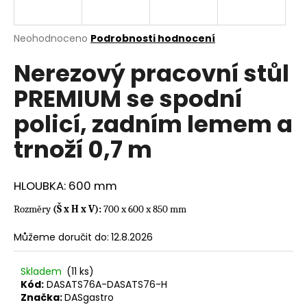
a
j
Průměrné
Neohodnoceno
Podrobnosti hodnocení
í
hodnocení
Nerezový pracovní stůl
produktu
t
je
?
PREMIUM se spodní
0,0
z
policí, zadním lemem a
5
hvězdiček.
trnoží 0,7 m
HLEDAT
HLOUBKA: 600 mm
Rozměry
(Š x H x V):
700 x 600 x 850 mm
D
o
Můžeme doručit do:
12.8.2026
p
o
Skladem
(11 ks)
r
Kód:
DASATS76A-DASATS76-H
u
Značka:
DASgastro