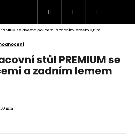
Hledat
Přihlášení
Nákupní
l PREMIUM se dvěma policemi a zadním lemem 0,6 m
košík
 hodnocení
acovní stůl PREMIUM se
cemi a zadním lemem
 850 mm