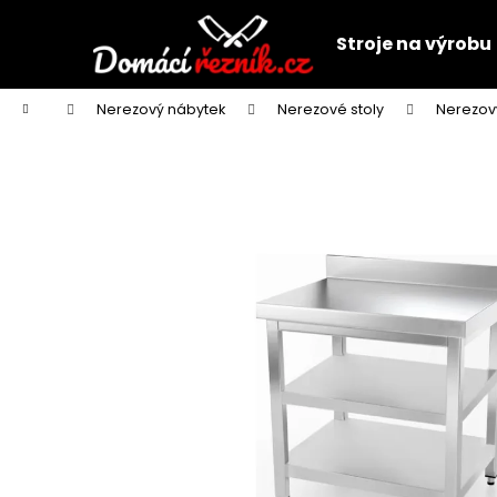
K
Přejít
na
o
Stroje na výrobu
obsah
Zpět
Zpět
š
do
do
í
Domů
Nerezový nábytek
Nerezové stoly
Nerezov
k
obchodu
obchodu