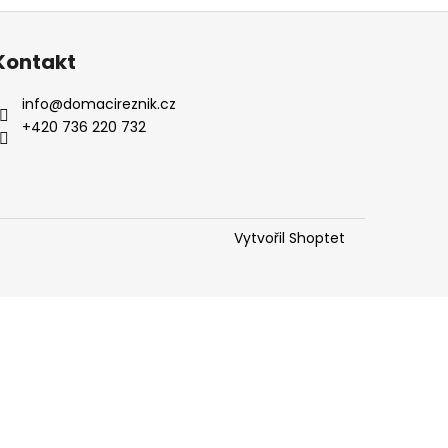
Kontakt
info
@
domacireznik.cz
+420 736 220 732
Vytvořil Shoptet