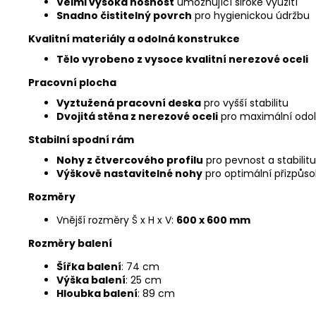
Velmi vysoká nosnost
umožňující široké využití
Snadno čistitelný povrch
pro hygienickou údržbu
Kvalitní materiály a odolná konstrukce
Tělo vyrobeno z vysoce kvalitní nerezové oceli
Pracovní plocha
Vyztužená pracovní deska
pro vyšší stabilitu
Dvojitá stěna z nerezové oceli
pro maximální odo
Stabilní spodní rám
Nohy z čtvercového profilu
pro pevnost a stabilitu
Výškově nastavitelné nohy
pro optimální přizpůs
Rozměry
Vnější rozměry Š x H x V:
600 x 600 mm
Rozměry balení
Šířka balení
: 74 cm
Výška balení
: 25 cm
Hloubka balení
: 89 cm