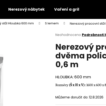
Nerezový nábytek
Vaření a gril
ý stůl Hloubka 600 mm
S lemem
Nerezový pracovní stů
Co potřebujete najít?
Průměrné
Neohodnoceno
Podrobnosti
hodnocení
Nerezový pr
produktu
HLEDAT
je
dvěma poli
0,0
z
0,6 m
5
Doporučujeme
hvězdiček.
HLOUBKA: 600 mm
Rozměry
(Š x H x V):
1600 x 600 x
Můžeme doručit do:
12.8.2026