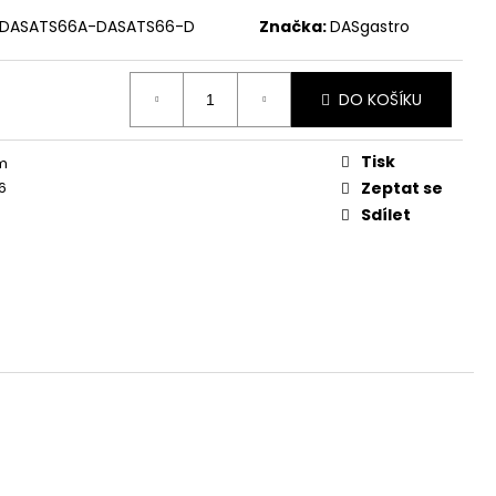
DASATS66A-DASATS66-D
Značka:
DASgastro
DO KOŠÍKU
Tisk
m
6
Zeptat se
Sdílet