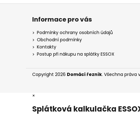
Z
á
Informace pro vás
p
a
Podmínky ochrany osobních údajů
t
Obchodní podmínky
í
Kontakty
Postup při nákupu na splátky ESSOX
Copyright 2026
Domácí řezník
. Všechna práva 
×
Splátková kalkulačka ESSO