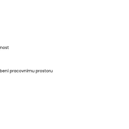
lnost
obení pracovnímu prostoru