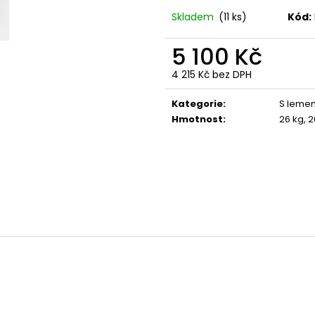
Skladem
(11 ks)
Kód:
5 100 Kč
4 215 Kč bez DPH
Měrná
cena:
Kategorie
:
S leme
Hmotnost
:
26 kg, 2