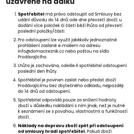
uzavřené na dálku
Spotřebitel
má právo odstoupit od Smlouvy bez
udání důvodu do 14 dnů ode dne převzetí zboží; u
dodání více položek či částí běží lhůta od převzetí
poslední položky/části.
Pro odstoupení lze využít jakékoliv jednoznačné
prohlášení zaslané e‑mailem na adresu
info@domacireznik.cz
nebo poštou na sídlo
Prodávajícího.
Lhůta je zachována, odešle‑li spotřebitel odstoupení
poslední den lhůty.
Spotřebitel je povinen zaslat nebo předat zboží
Prodávajícímu bez zbytečného odkladu, nejpozději
do 14 dnů od odstoupení.
Spotřebitel odpovídá pouze za snížení hodnoty
zboží v důsledku nakládání s ním jinak, než je nutné
k seznámení se s povahou, vlastnostmi a funkčností
zboží.
Náklady na dopravu zboží zpět při odstoupení
od smlouvy hradí spotřebitel.
Pokud zboží