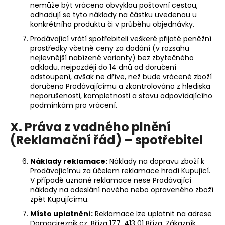
nemůže být vráceno obvyklou poštovní cestou,
odhadují se tyto náklady na částku uvedenou u
konkrétního produktu či v průběhu objednávky.
Prodávající vrátí spotřebiteli veškeré přijaté peněžní
prostředky včetně ceny za dodání (v rozsahu
nejlevnější nabízené varianty) bez zbytečného
odkladu, nejpozději do 14 dnů od doručení
odstoupení, avšak ne dříve, než bude vrácené zboží
doručeno Prodávajícímu a zkontrolováno z hlediska
neporušenosti, kompletnosti a stavu odpovídajícího
podmínkám pro vrácení.
X. Práva z vadného plnění
(Reklamační řád) – spotřebitel
Náklady reklamace:
Náklady na dopravu zboží k
Prodávajícímu za účelem reklamace hradí Kupující.
V případě uznané reklamace nese Prodávající
náklady na odeslání nového nebo opraveného zboží
zpět Kupujícímu.
Místo uplatnění:
Reklamace lze uplatnit na adrese
Domacireznik.cz, Bříza 177, 413 01 Bříza. Zákazník