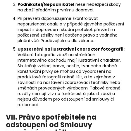
Podnikatel/Nepodnikatel
nese nebezpečí škody
na zboží předáním prvnímu dopravci.
Při převzetí doporučujeme zkontrolovat
neporušenost obalu a v případě zjevného poškození
sepsat s dopravcem škodní protokol; převzetím
poškozené zásilky není dotčeno právo z vadného
plnění vůči Prodávajícímu dle zákona.
Upozornění na ilustrativní charakter fotografií:
Veškeré fotografie zboží na stránkách
Internetového obchodu mají ilustrativní charakter.
Skutečný vzhled, barva, odstín, tvar nebo drobné
konstrukční prvky se mohou od vyobrazení na
produktové fotografii mírně lišit, a to zejména v
závislosti na nastavení zobrazovací techniky nebo
změnách provedených výrobcem. Takové drobné
rozdíly nemají vliv na funkčnost či jakost zboží a
nejsou důvodem pro odstoupení od smlouvy či
reklamaci.
VII. Právo spotřebitele na
odstoupení od Smlouvy