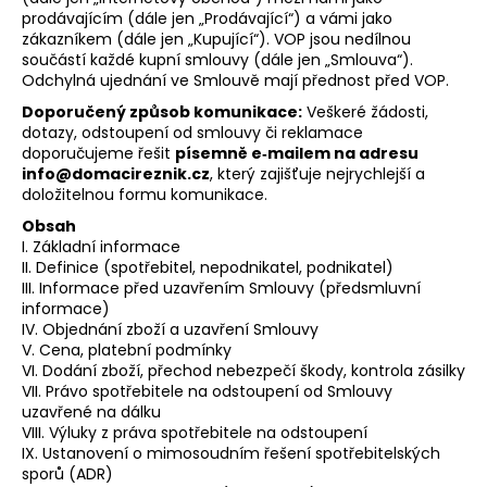
prodávajícím (dále jen „Prodávající“) a vámi jako
a
zákazníkem (dále jen „Kupující“). VOP jsou nedílnou
j
součástí každé kupní smlouvy (dále jen „Smlouva“).
í
Odchylná ujednání ve Smlouvě mají přednost před VOP.
t
Doporučený způsob komunikace:
Veškeré žádosti,
dotazy, odstoupení od smlouvy či reklamace
?
doporučujeme řešit
písemně e‑mailem na adresu
info@domacireznik.cz
, který zajišťuje nejrychlejší a
doložitelnou formu komunikace.
Obsah
I. Základní informace
HLEDAT
II. Definice (spotřebitel, nepodnikatel, podnikatel)
III. Informace před uzavřením Smlouvy (předsmluvní
informace)
IV. Objednání zboží a uzavření Smlouvy
D
V. Cena, platební podmínky
o
VI. Dodání zboží, přechod nebezpečí škody, kontrola zásilky
p
VII. Právo spotřebitele na odstoupení od Smlouvy
uzavřené na dálku
o
VIII. Výluky z práva spotřebitele na odstoupení
r
IX. Ustanovení o mimosoudním řešení spotřebitelských
u
sporů (ADR)