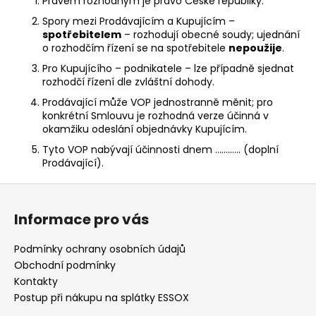
Právem rozhodným je právo České republiky.
Spory mezi Prodávajícím a Kupujícím –
spotřebitelem
– rozhodují obecné soudy; ujednání
o rozhodčím řízení se na spotřebitele
nepoužije
.
Pro Kupujícího – podnikatele – lze případně sjednat
rozhodčí řízení dle zvláštní dohody.
Prodávající může VOP jednostranně měnit; pro
konkrétní Smlouvu je rozhodná verze účinná v
okamžiku odeslání objednávky Kupujícím.
Tyto VOP nabývají účinnosti dnem ………… (doplní
Prodávající).
Z
á
Informace pro vás
p
a
Podmínky ochrany osobních údajů
t
Obchodní podmínky
í
Kontakty
Postup při nákupu na splátky ESSOX