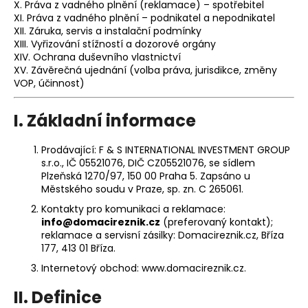
č
X. Práva z vadného plnění (reklamace) – spotřebitel
u
XI. Práva z vadného plnění – podnikatel a nepodnikatel
j
XII. Záruka, servis a instalační podmínky
XIII. Vyřizování stížností a dozorové orgány
e
XIV. Ochrana duševního vlastnictví
m
XV. Závěrečná ujednání (volba práva, jurisdikce, změny
e
VOP, účinnost)
I. Základní informace
Prodávající: F & S INTERNATIONAL INVESTMENT GROUP
s.r.o., IČ 05521076, DIČ CZ05521076, se sídlem
Plzeňská 1270/97, 150 00 Praha 5. Zapsáno u
Městského soudu v Praze, sp. zn. C 265061.
Kontakty pro komunikaci a reklamace:
info@domacireznik.cz
(preferovaný kontakt);
reklamace a servisní zásilky: Domacireznik.cz, Bříza
177, 413 01 Bříza.
Internetový obchod:
www.domacireznik.cz
.
II. Definice