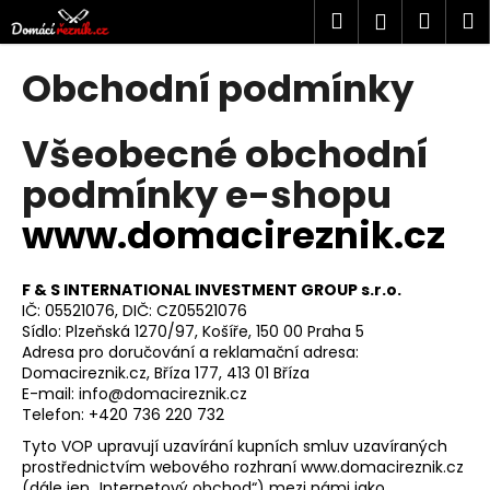
K
Přejít
Hledat
Náku
M
Přihlášen
na
o
obsah
Zpět
Zpět
košík
š
Obchodní podmínky
í
C
k
Všeobecné obchodní
o
p
podmínky e-shopu
o
www.domacireznik.cz
t
ř
e
F & S INTERNATIONAL INVESTMENT GROUP s.r.o.
IČ: 05521076, DIČ: CZ05521076
b
Sídlo: Plzeňská 1270/97, Košíře, 150 00 Praha 5
u
Adresa pro doručování a reklamační adresa:
j
Domacireznik.cz, Bříza 177, 413 01 Bříza
E-mail:
info@domacireznik.cz
e
Telefon: +420 736 220 732
t
Tyto VOP upravují uzavírání kupních smluv uzavíraných
e
prostřednictvím webového rozhraní
www.domacireznik.cz
n
(dále jen „Internetový obchod“) mezi námi jako