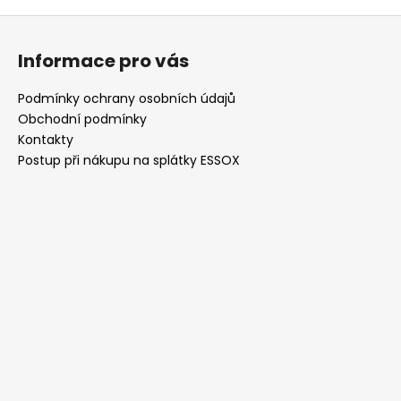
Z
á
Informace pro vás
p
a
Podmínky ochrany osobních údajů
t
Obchodní podmínky
í
Kontakty
Postup při nákupu na splátky ESSOX