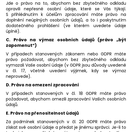
Jde o právo na to, abychom bez zbytečného odkladu
opravili nepřesné osobní údaje, které se Vás týkají.
S přihlédnutím k účelům zpracování máte právo na
doplnění neúplných osobních údajů, a to i poskytnutím
dodatečného prohlášení (ve kterém uvedete údaje
úplné).
C. Právo na výmaz osobních údajů (právo „být
zapomenut“)
V případech stanovených zákonem nebo GDPR máte
právo požadovat, abychom bez zbytečného odkladu
vymazali Vaše osobní údaje (v GDPR jsou důvody uvedené
v čl. 17, včetně uvedení výjimek, kdy se výmaz
neprovede).
D. Právo na omezení zpracování
V případech stanovených v čl. 18 GDPR máte právo
požadovat, abychom omezili zpracování Vašich osobních
údajů.
E. Právo na přenositelnost údajů
Za podmínek stanovených v čl. 20 GDPR máte právo
získat své osobní údaje a předat je jinému správci. Je-li to