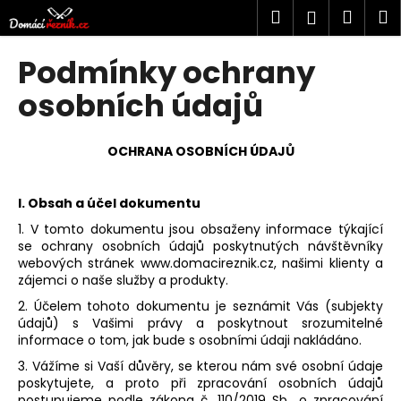
K
Přejít
Hledat
Náku
M
Přihlášen
na
o
obsah
Zpět
Zpět
košík
š
Podmínky ochrany
í
C
osobních údajů
k
o
p
OCHRANA OSOBNÍCH ÚDAJŮ
o
t
I. Obsah a účel dokumentu
ř
1. V tomto dokumentu jsou obsaženy informace týkající
e
se ochrany osobních údajů poskytnutých návštěvníky
b
webových stránek www.domacireznik.cz,
našimi klienty a
u
zájemci o naše služby a produkty.
j
2. Účelem tohoto dokumentu je seznámit Vás (subjekty
údajů) s Vašimi právy
a poskytnout srozumitelné
e
informace o tom, jak bude s osobními údaji nakládáno.
t
3. Vážíme si Vaší důvěry, se kterou nám své osobní údaje
e
poskytujete, a proto při zpracování osobních údajů
n
postupujeme podle
zákona č. 110/2019 Sb
., o zpracování