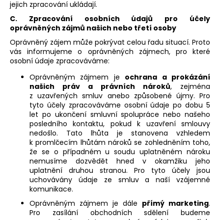
jejich zpracování ukládají.
C. Zpracování osobních údajů pro účely
oprávněných zájmů našich nebo třetí osoby
Oprávněný zájem může pokrývat celou řadu situací. Proto
vás informujeme o oprávněných zájmech, pro které
osobní údaje zpracováváme:
Oprávněným zájmem je
ochrana a prokázání
našich práv a právních nároků
, zejména
z uzavřených smluv anebo způsobené újmy. Pro
tyto účely zpracováváme osobní údaje po dobu 5
let po ukončení smluvní spolupráce nebo našeho
posledního kontaktu, pokud k uzavření smlouvy
nedošlo. Tato lhůta je stanovena vzhledem
k promlčecím lhůtám nároků se zohledněním toho,
že se o případném u soudu uplatněném nároku
nemusíme dozvědět hned v okamžiku jeho
uplatnění druhou stranou. Pro tyto účely jsou
uchovávány údaje ze smluv a naší vzájemné
komunikace.
Oprávněným zájmem je dále
přímý marketing
.
Pro zasílání obchodních sdělení budeme