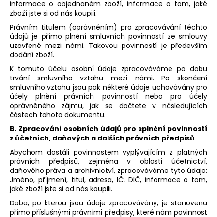
informace o objednaném zboží, informace o tom, jaké
zboží jste si od nás koupili.
Právním titulem (oprávněním) pro zpracovávání těchto
údajů je přímo plnění smluvních povinností ze smlouvy
uzavřené mezi námi. Takovou povinností je především
dodání zboží.
K tomuto účelu osobní údaje zpracováváme po dobu
trvání smluvního vztahu mezi námi. Po skončení
smluvního vztahu jsou pak některé údaje uchovávány pro
účely plnění právních povinností nebo pro účely
oprávněného zájmu, jak se dočtete v následujících
částech tohoto dokumentu.
B. Zpracování osobních údajů pro splnění povinností
z účetních, daňových a dalších právních předpisů
Abychom dostáli povinnostem vyplývajícím z platných
právních předpisů, zejména v oblasti účetnictví,
daňového práva a archivnictví, zpracováváme tyto údaje:
Jméno, příjmení, titul, adresa, IČ, DIČ, informace o tom,
jaké zboží jste si od nás koupili.
Doba, po kterou jsou údaje zpracovávány, je stanovena
přímo příslušnými právními předpisy, které nám povinnost