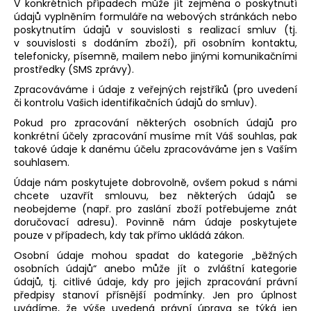
V konkrétních případech může jít zejména o poskytnutí
údajů vyplněním formuláře na webových stránkách nebo
poskytnutím údajů v souvislosti s realizací smluv (tj.
v souvislosti s dodáním zboží), při osobním kontaktu,
telefonicky, písemně, mailem nebo jinými komunikačními
prostředky (SMS zprávy).
Zpracováváme i údaje z veřejných rejstříků (pro uvedení
či kontrolu Vašich identifikačních údajů do smluv).
Pokud pro zpracování některých osobních údajů pro
konkrétní účely zpracování musíme mít Váš souhlas, pak
takové údaje k danému účelu zpracováváme jen s Vaším
souhlasem.
Údaje nám poskytujete dobrovolně, ovšem pokud s námi
chcete uzavřít smlouvu, bez některých údajů se
neobejdeme (např. pro zaslání zboží potřebujeme znát
doručovací adresu). Povinně nám údaje poskytujete
pouze v případech, kdy tak přímo ukládá zákon.
Osobní údaje mohou spadat do kategorie „běžných
osobních údajů“ anebo může jít o zvláštní kategorie
údajů, tj. citlivé údaje, kdy pro jejich zpracování právní
předpisy stanoví přísnější podmínky. Jen pro úplnost
uvádíme, že výše uvedená právní úprava se týká jen