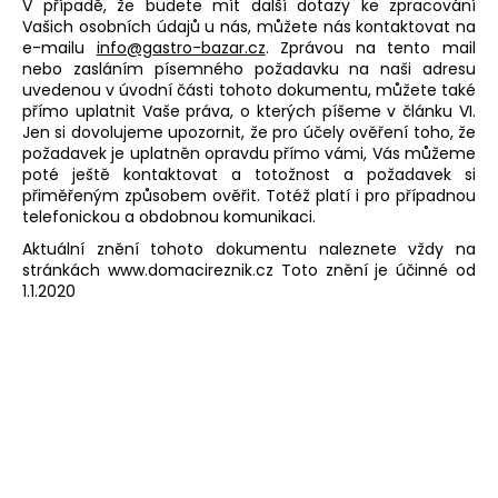
V případě, že budete mít další dotazy ke zpracování
Vašich osobních údajů u nás, můžete nás kontaktovat na
e-mailu
info@gastro-bazar.cz
.
Zprávou na tento mail
nebo zasláním písemného požadavku na naši adresu
uvedenou v úvodní části tohoto dokumentu, můžete také
přímo uplatnit Vaše práva, o kterých píšeme v článku VI.
Jen si dovolujeme upozornit, že pro účely ověření toho, že
požadavek je uplatněn opravdu přímo vámi, Vás můžeme
poté ještě kontaktovat a totožnost a požadavek si
přiměřeným způsobem ověřit. Totéž platí i pro případnou
telefonickou a obdobnou komunikaci.
Aktuální znění tohoto dokumentu naleznete vždy na
stránkách www.domacireznik.cz
Toto znění je účinné od
1.1.2020