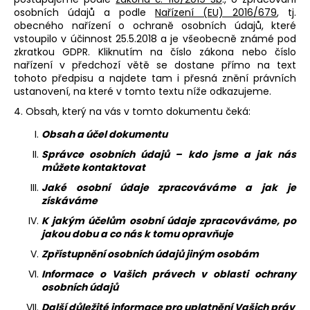
osobních údajů a podle
Nařízení (EU) 2016/679
, tj.
a
obecného nařízení o ochraně osobních údajů, které
j
vstoupilo v účinnost 25.5.2018 a je všeobecně známé pod
í
zkratkou GDPR. Kliknutím na číslo zákona nebo číslo
nařízení v předchozí větě se dostane přímo na text
t
tohoto předpisu a najdete tam i přesná znění právních
?
ustanovení, na které v tomto textu níže odkazujeme.
4. Obsah, který na vás v tomto dokumentu čeká:
Obsah a účel dokumentu
Správce osobních údajů – kdo jsme a jak nás
HLEDAT
můžete kontaktovat
Jaké osobní údaje zpracováváme a jak je
získáváme
D
K jakým účelům osobní údaje zpracováváme, po
o
jakou dobu a co nás k tomu opravňuje
p
Zpřístupnění osobních údajů jiným osobám
o
Informace o Vašich právech v oblasti ochrany
r
osobních údajů
u
Další důležité informace pro uplatnění Vašich práv