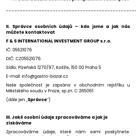
č
u
_______________________________________________
j
e
II. Správce osobních údajů – kdo jsme a jak nás
m
můžete kontaktovat
e
F & S INTERNATIONAL INVESTMENT GROUP s.r.o.
IČ: 05521076
DIČ: CZ05521076
Sídlo: Plzeňská 1270/97, Košíře, 150 00 Praha 5
E-mail: info@gastro-bazar.cz
Naše společnost je zapsána v obchodním rejstříku u
Městského soudu v Praze, sp.zn. C 265061.
(dále jen „
Správce
“)
III. Jaké osobní údaje zpracováváme a jak je
získáváme
Zpracováváme údaje, které nám sami poskytnete.