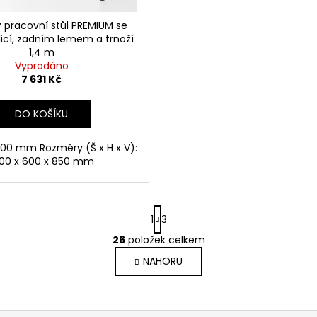
 pracovní stůl PREMIUM se
licí, zadním lemem a trnoží
1,4 m
Vyprodáno
7 631 Kč
DO KOŠÍKU
00 mm Rozměry (Š x H x V):
00 x 600 x 850 mm
S
1
3
t
r
26
položek celkem
O
á
v
NAHORU
n
l
k
o
á
v
d