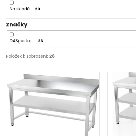
u
Na skladě
20
k
t
Značky
ů
DASgastro
26
Položek k zobrazení:
26
V
ý
p
i
s
p
r
o
d