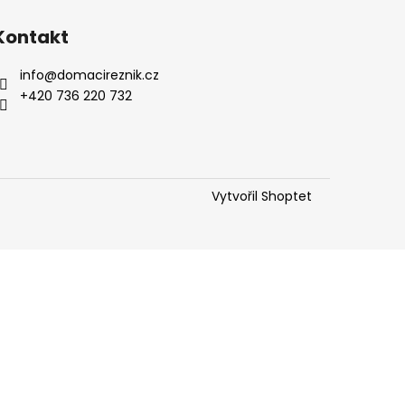
Kontakt
info
@
domacireznik.cz
+420 736 220 732
Vytvořil Shoptet