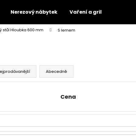
Nerezový nábytek
Vaření a gril
ý stůl Hloubka 600 mm
S lemem
Co potřebujete najít?
HLEDAT
ejprodávanější
Abecedně
Doporučujeme
Cena