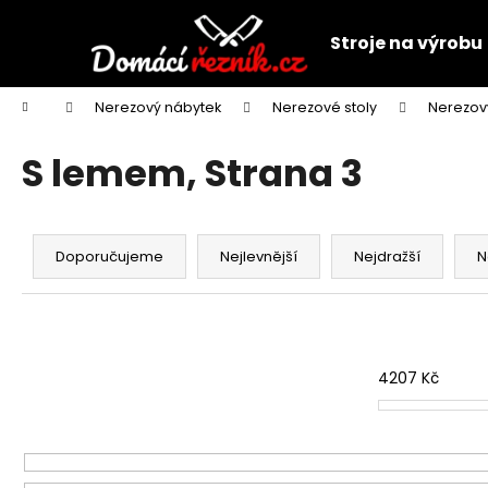
K
Přejít
na
o
Stroje na výrobu
obsah
Zpět
Zpět
š
do
do
í
Domů
Nerezový nábytek
Nerezové stoly
Nerezov
k
obchodu
obchodu
S lemem
, Strana 3
Ř
a
Doporučujeme
Nejlevnější
Nejdražší
N
z
e
n
í
4207
Kč
p
r
o
d