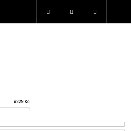
Hledat
Přihlášení
Nákupní
košík
9329
Kč