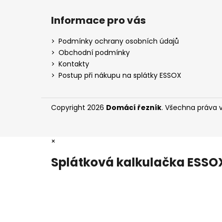
Z
á
Informace pro vás
p
a
Podmínky ochrany osobních údajů
t
Obchodní podmínky
í
Kontakty
Postup při nákupu na splátky ESSOX
Copyright 2026
Domácí řezník
. Všechna práva 
×
Splátková kalkulačka ESSO