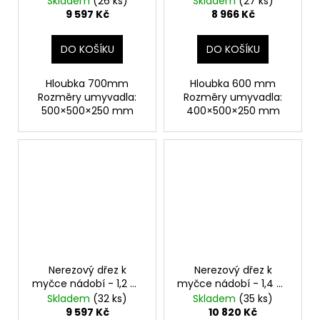
Skladem
(26 ks)
Skladem
(27 ks)
hloubka 70 cm
hloubka 60 cm
9 597 Kč
8 966 Kč
DO KOŠÍKU
DO KOŠÍKU
Hloubka 700mm
Hloubka 600 mm
Rozměry umyvadla:
Rozměry umyvadla:
500×500×250 mm
400×500×250 mm
Nerezový dřez k
Nerezový dřez k
myčce nádobí - 1,2 m,
myčce nádobí - 1,4 m,
1 umyvadlo vpravo,
1 umyvadlo vlevo,
Skladem
(32 ks)
Skladem
(35 ks)
hloubka 70 cm
hloubka 70 cm
9 597 Kč
10 820 Kč