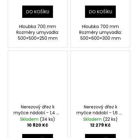
DO KOŠÍKU
DO KOŠÍKU
Hloubka 700 mm
Hloubka 700 mm
Rozměry umyvadla:
Rozměry umyvadla:
500×500×250 mm
500×600×300 mm
Nerezový dřez k
Nerezový dřez k
myčce nádobí - 1,4 m,
myčce nádobí - 1,6 m,
1 umyvadlo vpravo,
2 umyvadla vlevo,
Skladem
(34 ks)
Skladem
(22 ks)
hloubka 70 cm
hloubka 60 cm
10 820 Kč
12 279 Kč