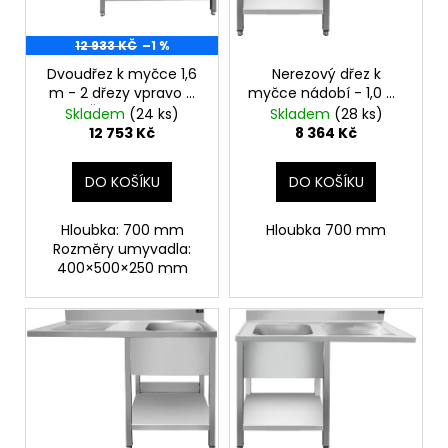
s
č
p
u
j
12 933 KČ
–1 %
r
e
o
Dvoudřez k myčce 1,6
Nerezový dřez k
m
m - 2 dřezy vpravo D
myčce nádobí - 1,0 m,
d
e
40 x Š 50 x H 25 cm
1 dřez vlevo, hloubka
Skladem
(24 ks)
Skladem
(28 ks)
u
70 cm
12 753 Kč
8 364 Kč
k
t
DO KOŠÍKU
DO KOŠÍKU
ů
Hloubka: 700 mm
Hloubka 700 mm
Rozměry umyvadla:
400×500×250 mm