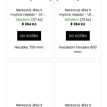
Nerezový dřez k
Nerezový dřez k
myčce nádobí - 1,0 m,
myčce nádobí - 1,0 m,
1 dřez vpravo, hloubka
1 umyvadlo vlevo,
Skladem
(37 ks)
Skladem
(32 ks)
70 cm
hloubka 60 cm
8 364 Kč
8 364 Kč
DO KOŠÍKU
DO KOŠÍKU
Hloubka 700 mm
Instalační hloubka 600
mm
Nerezový dřez k
Nerezový dřez k