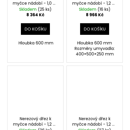
myčce nádobí - 1,0 m,
myčce nádobí - 1,2 m,
1 umyvadlo vpravo,
1 umyvadlo vlevo,
Skladem
(25 ks)
Skladem
(16 ks)
hloubka 60 cm
hloubka 60 cm
8 364 Kč
8 966 Kč
DO KOŠÍKU
DO KOŠÍKU
Hloubka 600 mm
Hloubka 600 mm
Rozměry umyvadla:
400×500×250 mm
Nerezový dřez k
Nerezový dřez k
myčce nádobí - 1,2 m,
myčce nádobí - 1,2 m,
1 umyvadlo vlevo,
1 umyvadlo vpravo,