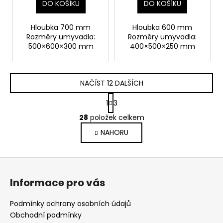
DO KOŠÍKU
DO KOŠÍKU
Hloubka 700 mm
Hloubka 600 mm
Rozměry umyvadla:
Rozměry umyvadla:
500×600×300 mm
400×500×250 mm
NAČÍST 12 DALŠÍCH
S
1
3
t
O
r
28
položek celkem
v
á
NAHORU
l
n
k
á
o
d
Z
v
a
á
á
c
Informace pro vás
n
p
í
í
p
a
Podmínky ochrany osobních údajů
r
t
Obchodní podmínky
v