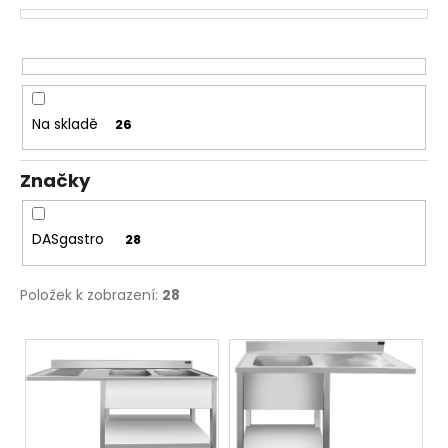
o
a
d
j
u
í
k
t
t
?
Na skladě
26
ů
Značky
HLEDAT
DASgastro
28
Položek k zobrazení:
28
D
o
V
p
ý
o
p
r
i
u