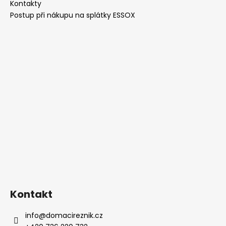
í
Kontakty
k
Postup při nákupu na splátky ESSOX
y
v
ý
p
i
s
u
Kontakt
info
@
domacireznik.cz