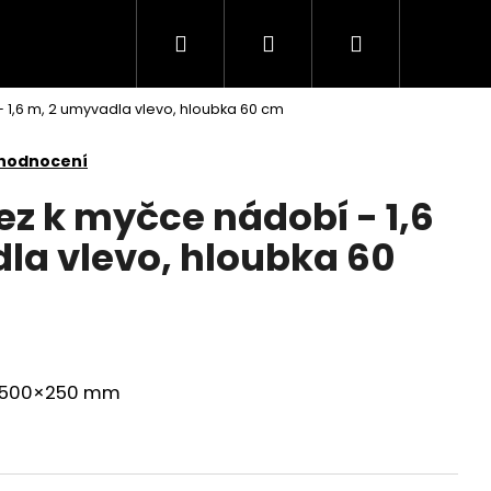
Hledat
Přihlášení
Nákupní
 1,6 m, 2 umyvadla vlevo, hloubka 60 cm
košík
 hodnocení
ez k myčce nádobí - 1,6
la vlevo, hloubka 60
×500×250 mm