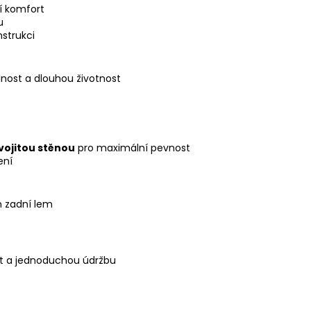
í komfort
u
strukci
nost a dlouhou životnost
vojitou stěnou
pro maximální pevnost
ení
 zadní lem
st a jednoduchou údržbu