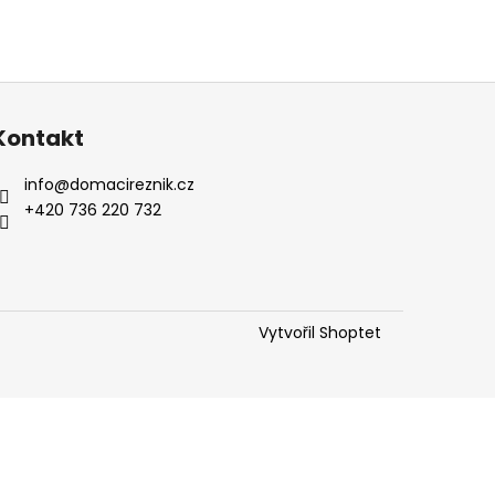
Kontakt
info
@
domacireznik.cz
+420 736 220 732
Vytvořil Shoptet