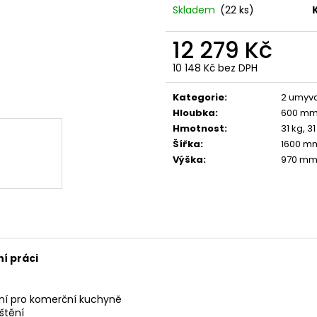
Skladem
(22 ks)
12 279 Kč
10 148 Kč bez DPH
Měrná
cena:
Kategorie
:
2 umyva
Hloubka
:
600 m
Hmotnost
:
31 kg, 31
Šířka
:
1600 m
Výška
:
970 m
í práci
lní pro komerční kuchyně
štění