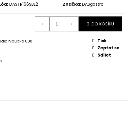
Kód:
DASTR166SBL2
Značka:
DASgastro
DO KOŠÍKU
Tisk
dla hloubka 600
m
Zeptat se
Sdílet
m
m