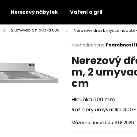
Nerezový nábytek
Vaření a gril
2 umyvadla hloubka 600
Nerezový dřez k myčce nádobí -
Co potřebujete najít?
Průměrné
Neohodnoceno
Podrobnosti
hodnocení
Nerezový dř
produktu
HLEDAT
je
m, 2 umyvad
0,0
z
cm
5
Doporučujeme
hvězdiček.
Hloubka 600 mm
Rozměry umyvadla: 400
Můžeme doručit do:
10.8.2026