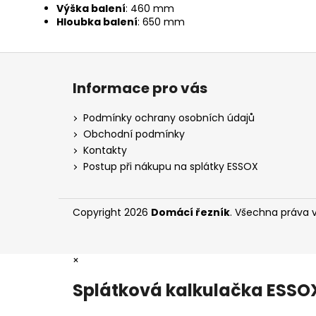
Výška balení
: 460 mm
Hloubka balení
: 650 mm
Z
á
Informace pro vás
p
a
Podmínky ochrany osobních údajů
t
Obchodní podmínky
í
Kontakty
Postup při nákupu na splátky ESSOX
Copyright 2026
Domácí řezník
. Všechna práva 
×
Splátková kalkulačka ESSO