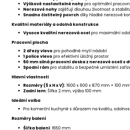
Výškově nastavitelné nohy
pro optimální pracovn
Nerezové nohy
zajišťují dlouhou životnost a stabilit
Snadno čistitelný povrch
díky hladké nerezové kon
Kvalitní materiály a odolná konstrukce
Vysoce kvalitní nerezová ocel
pro maximální odol
Pracovní plocha
2 dřezy vlevo
pro pohodlné mytí nádobí
1 police vlevo
pro efektivní úložný prostor
60 mm silná pracovní deska z nerezové oceli s d
Spodní rám
pro stabilitu a bezpečné umístění zaříz
Hlavní vlastnosti
Rozměry (Š x H x V):
1600 x 600 x 870 mm + 100 mm
Zadní lem:
Šířka 2 mm, výška 100 mm
Ideální volba
Pro komerční kuchyně s důrazem na kvalitu, odolno
Rozměry balení
Šířka balení
: 1650 mm