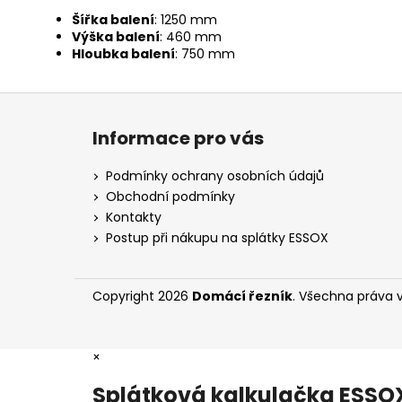
Šířka balení
: 1250 mm
Výška balení
: 460 mm
Hloubka balení
: 750 mm
Z
á
Informace pro vás
p
a
Podmínky ochrany osobních údajů
t
Obchodní podmínky
í
Kontakty
Postup při nákupu na splátky ESSOX
Copyright 2026
Domácí řezník
. Všechna práva 
×
Splátková kalkulačka ESSO