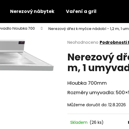
Nerezový nábytek
Vaření a gril
yvadlo hloubka 700
Nerezový dřez k myčce nádobí - 1,2 m, 1 u
Co potřebujete najít?
Průměrné
Neohodnoceno
Podrobnosti
hodnocení
Nerezový dř
produktu
HLEDAT
je
m, 1 umyvad
0,0
z
5
Doporučujeme
hvězdiček.
Hloubka 700mm
Rozměry umyvadla: 500
Můžeme doručit do:
12.8.2026
Skladem
(26 ks)