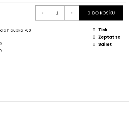
DO KOŠÍKU
Tisk
dlo hloubka 700
m
Zeptat se
9
Sdílet
m
m