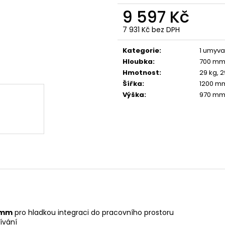
9 597 Kč
7 931 Kč bez DPH
Měrná
cena:
Kategorie
:
1 umyva
Hloubka
:
700 m
Hmotnost
:
29 kg, 2
Šířka
:
1200 m
Výška
:
970 m
 mm
pro hladkou integraci do pracovního prostoru
ívání