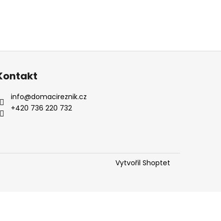
Kontakt
info
@
domacireznik.cz
+420 736 220 732
Vytvořil Shoptet