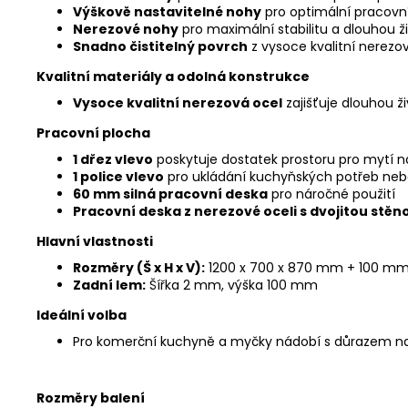
Výškově nastavitelné nohy
pro optimální pracovn
Nerezové nohy
pro maximální stabilitu a dlouhou ž
Snadno čistitelný povrch
z vysoce kvalitní nerezo
Kvalitní materiály a odolná konstrukce
Vysoce kvalitní nerezová ocel
zajišťuje dlouhou ži
Pracovní plocha
1 dřez vlevo
poskytuje dostatek prostoru pro mytí 
1 police vlevo
pro ukládání kuchyňských potřeb nebo
60 mm silná pracovní deska
pro náročné použití
Pracovní deska z nerezové oceli s dvojitou stěn
Hlavní vlastnosti
Rozměry (Š x H x V):
1200 x 700 x 870 mm + 100 mm
Zadní lem:
Šířka 2 mm, výška 100 mm
Ideální volba
Pro komerční kuchyně a myčky nádobí s důrazem na k
Rozměry balení