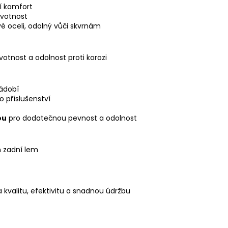
í komfort
ivotnost
vé oceli, odolný vůči skvrnám
votnost a odolnost proti korozi
nádobí
 příslušenství
ou
pro dodatečnou pevnost a odolnost
 zadní lem
valitu, efektivitu a snadnou údržbu