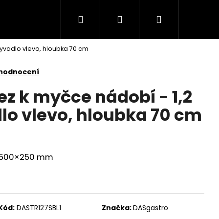
Hledat
Přihlášení
Nákupní
myvadlo vlevo, hloubka 70 cm
košík
 hodnocení
ez k myčce nádobí - 1,2
lo vlevo, hloubka 70 cm
×500×250 mm
Kód:
DASTR127SBL1
Značka:
DASgastro