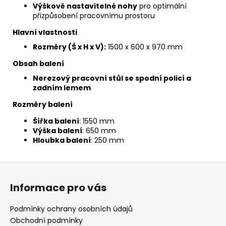
Výškově nastavitelné nohy
pro optimální
přizpůsobení pracovnímu prostoru
Hlavní vlastnosti
Rozměry (Š x H x V):
1500 x 600 x 970 mm
Obsah balení
Nerezový pracovní stůl se spodní policí a
zadním lemem
Rozměry balení
Šířka balení
: 1550 mm
Výška balení
: 650 mm
Hloubka balení
: 250 mm
Z
á
Informace pro vás
p
a
Podmínky ochrany osobních údajů
t
Obchodní podmínky