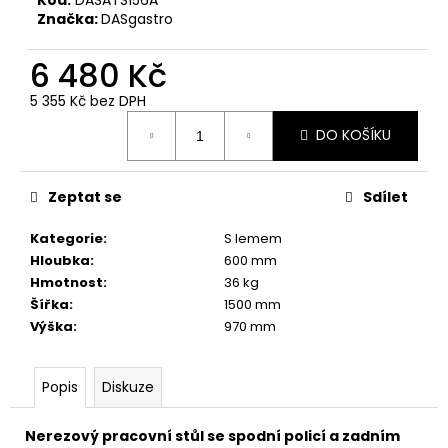
č
Značka:
DASgastro
u
j
6 480 Kč
e
m
5 355 Kč bez DPH
e
Měrná
DO KOŠÍKU
cena:
Zeptat se
Sdílet
Kategorie
:
S lemem
Hloubka
:
600 mm
Hmotnost
:
36 kg
Šířka
:
1500 mm
Výška
:
970 mm
Popis
Diskuze
Nerezový pracovní stůl se spodní policí a zadním