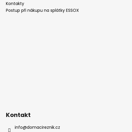
í
Kontakty
Postup při nákupu na splátky ESSOX
Kontakt
info
@
domacireznik.cz