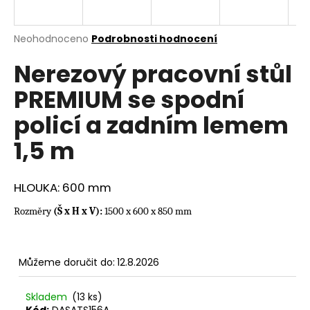
a
j
Průměrné
Neohodnoceno
Podrobnosti hodnocení
í
hodnocení
Nerezový pracovní stůl
produktu
t
je
?
PREMIUM se spodní
0,0
z
policí a zadním lemem
5
hvězdiček.
1,5 m
HLEDAT
HLOUKA: 600 mm
Rozměry
(Š x H x V):
1500 x 600 x 850 mm
D
o
p
Můžeme doručit do:
12.8.2026
o
r
u
Skladem
(13 ks)
Kód:
DASATS156A