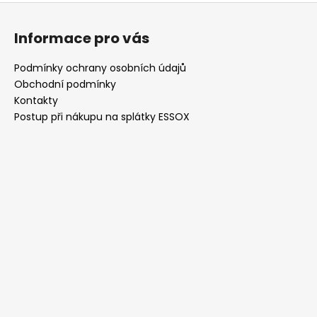
č
Z
u
á
j
Informace pro vás
p
e
a
m
Podmínky ochrany osobních údajů
e
t
Obchodní podmínky
í
Kontakty
Postup při nákupu na splátky ESSOX