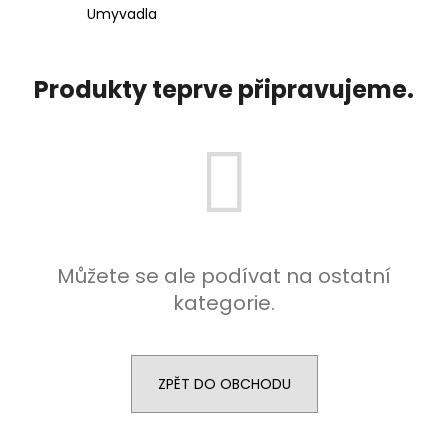
Umyvadla
a
j
í
Produkty teprve připravujeme.
t
?
HLEDAT
Můžete se ale podívat na ostatní
kategorie.
D
o
p
o
ZPĚT DO OBCHODU
r
u