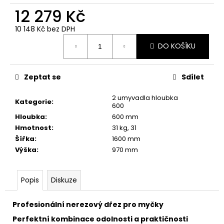
č
12 279 Kč
u
j
10 148 Kč bez DPH
e
Měrná
m
DO KOŠÍKU
cena:
e
Zeptat se
Sdílet
2 umyvadla hloubka
Kategorie
:
600
Hloubka
:
600 mm
Hmotnost
:
31 kg, 31
Šířka
:
1600 mm
Výška
:
970 mm
Popis
Diskuze
Profesionální nerezový dřez pro myčky
Perfektní kombinace odolnosti a praktičnosti