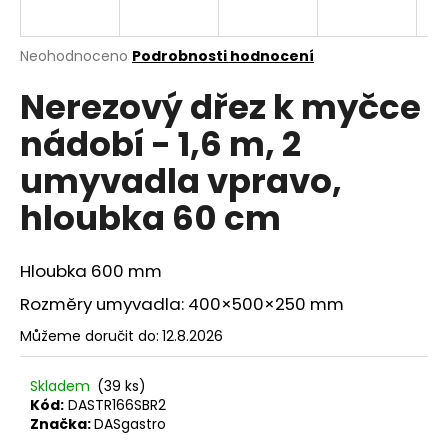
a
j
Průměrné
Neohodnoceno
Podrobnosti hodnocení
í
hodnocení
Nerezový dřez k myčce
produktu
t
je
?
nádobí - 1,6 m, 2
0,0
z
umyvadla vpravo,
5
hvězdiček.
hloubka 60 cm
HLEDAT
Hloubka 600 mm
Rozměry umyvadla: 400×500×250 mm
D
Můžeme doručit do:
12.8.2026
o
p
o
Skladem
(39 ks)
r
Kód:
DASTR166SBR2
Značka:
DASgastro
u