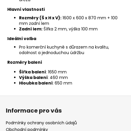
Hlavní vlastnosti
Rozměry (Š x H x V):
1600 x 600 x 870 mm + 100
mm zadní lem
Zadní lem:
Šířka 2 mm, výška 100 mm
Ideální volba
Pro komerční kuchyně s důrazem na kvalitu,
odolnost a jednoduchou údržbu
Rozměry balení
Šířka balení
: 1650 mm
Výška balení
: 460 mm
Hloubka balení
: 650 mm
Z
á
Informace pro vás
p
a
Podmínky ochrany osobních údajů
t
Obchodní podmínky