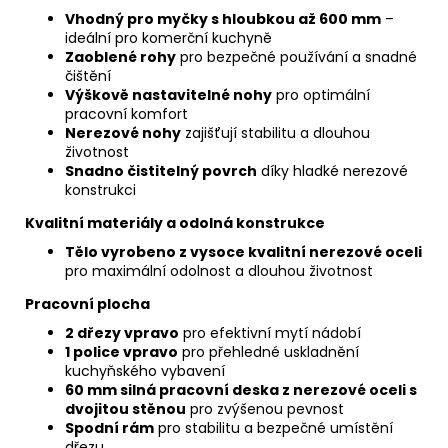
Vhodný pro myčky s hloubkou až 600 mm
–
ideální pro komerční kuchyně
Zaoblené rohy
pro bezpečné používání a snadné
čištění
Výškově nastavitelné nohy
pro optimální
pracovní komfort
Nerezové nohy
zajišťují stabilitu a dlouhou
životnost
Snadno čistitelný povrch
díky hladké nerezové
konstrukci
Kvalitní materiály a odolná konstrukce
Tělo vyrobeno z vysoce kvalitní nerezové oceli
pro maximální odolnost a dlouhou životnost
Pracovní plocha
2 dřezy vpravo
pro efektivní mytí nádobí
1 police vpravo
pro přehledné uskladnění
kuchyňského vybavení
60 mm silná pracovní deska z nerezové oceli s
dvojitou stěnou
pro zvýšenou pevnost
Spodní rám
pro stabilitu a bezpečné umístění
dřezu