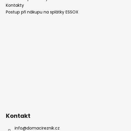
í
Kontakty
Postup při nákupu na splátky ESSOX
Kontakt
info
@
domacireznik.cz