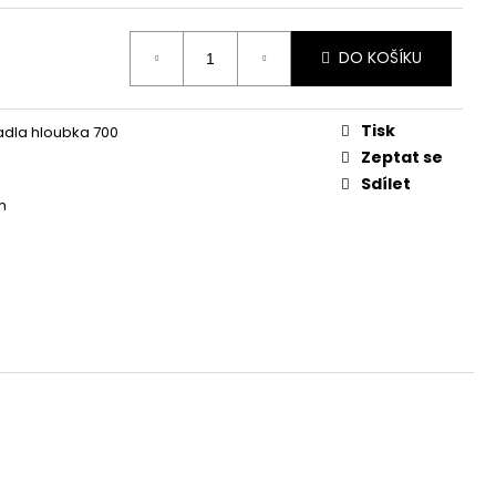
DO KOŠÍKU
Tisk
dla hloubka 700
m
Zeptat se
Sdílet
m
m