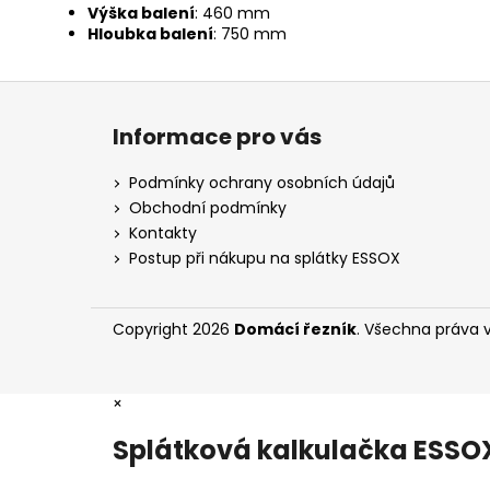
Výška balení
: 460 mm
Hloubka balení
: 750 mm
Z
á
Informace pro vás
p
a
Podmínky ochrany osobních údajů
t
Obchodní podmínky
í
Kontakty
Postup při nákupu na splátky ESSOX
Copyright 2026
Domácí řezník
. Všechna práva 
×
Splátková kalkulačka ESSO