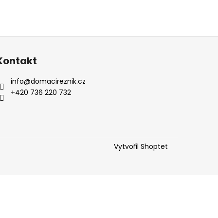
Kontakt
info
@
domacireznik.cz
+420 736 220 732
Vytvořil Shoptet