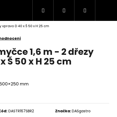
Hledat
Přihlášení
Nákupní
 vpravo D 40 x Š 50 x H 25 cm
košík
 hodnocení
myčce 1,6 m - 2 dřezy
x Š 50 x H 25 cm
×500×250 mm
Kód:
DASTR167SBR2
Značka:
DASgastro