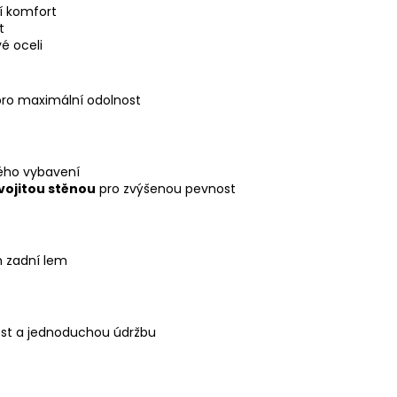
í komfort
t
é oceli
ro maximální odolnost
ého vybavení
vojitou stěnou
pro zvýšenou pevnost
 zadní lem
ost a jednoduchou údržbu