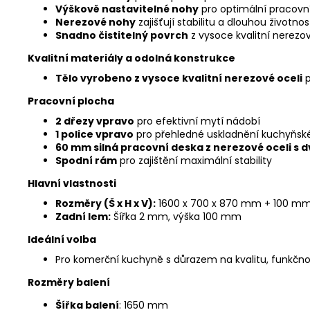
Výškově nastavitelné nohy
pro optimální pracovn
Nerezové nohy
zajišťují stabilitu a dlouhou životnos
Snadno čistitelný povrch
z vysoce kvalitní nerezov
Kvalitní materiály a odolná konstrukce
Tělo vyrobeno z vysoce kvalitní nerezové oceli
p
Pracovní plocha
2 dřezy vpravo
pro efektivní mytí nádobí
1 police vpravo
pro přehledné uskladnění kuchyňsk
60 mm silná pracovní deska z nerezové oceli s d
Spodní rám
pro zajištění maximální stability
Hlavní vlastnosti
Rozměry (Š x H x V):
1600 x 700 x 870 mm + 100 mm
Zadní lem:
Šířka 2 mm, výška 100 mm
Ideální volba
Pro komerční kuchyně s důrazem na kvalitu, funkčn
Rozměry balení
Šířka balení
: 1650 mm