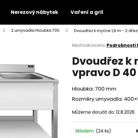
Nerezový nábytek
Vaření a gril
2 umyvadla hloubka 700
Dvoudřez k myčce 1,6 m - 2 dřezy
Co potřebujete najít?
Průměrné
Neohodnoceno
Podrobnosti
hodnocení
Dvoudřez k 
produktu
HLEDAT
je
vpravo D 40 
0,0
z
5
Doporučujeme
hvězdiček.
Hloubka: 700 mm
Rozměry umyvadla: 400
Můžeme doručit do:
12.8.2026
Skladem
(24 ks)