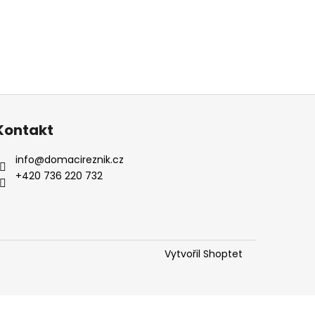
Kontakt
info
@
domacireznik.cz
+420 736 220 732
Vytvořil Shoptet