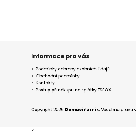
Z
á
Informace pro vás
p
a
Podmínky ochrany osobních údajů
t
Obchodní podmínky
í
Kontakty
Postup při nákupu na splátky ESSOX
Copyright 2026
Domácí řezník
. Všechna práva 
×