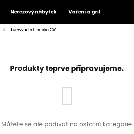
Nerezový nábytek
Vaření a gril
1 umyvadlo hloubka 700
Co potřebujete najít?
HLEDAT
Produkty teprve připravujeme.
Doporučujeme
Můžete se ale podívat na ostatní kategorie.