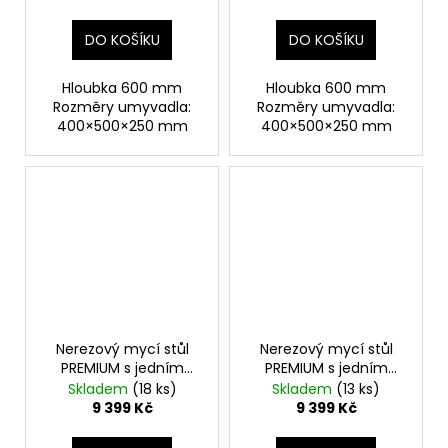
DO KOŠÍKU
DO KOŠÍKU
Hloubka 600 mm
Hloubka 600 mm
Rozměry umyvadla:
Rozměry umyvadla:
400×500×250 mm
400×500×250 mm
Nerezový mycí stůl
Nerezový mycí stůl
PREMIUM s jedním
PREMIUM s jedním
dřezem vlevo, spodní
dřezem vpravo, spodní
Skladem
(18 ks)
Skladem
(13 ks)
policí a zadním
policí a zadním
9 399 Kč
9 399 Kč
lemem 1,2 m
lemem 1,2 m