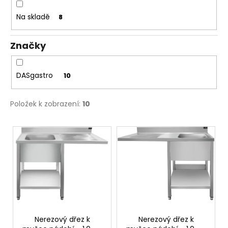
k
a
t
Na skladě
8
j
ů
í
Značky
t
?
DASgastro
10
Položek k zobrazení:
10
HLEDAT
V
ý
p
D
i
o
s
p
p
o
r
r
u
o
Nerezový dřez k
Nerezový dřez k