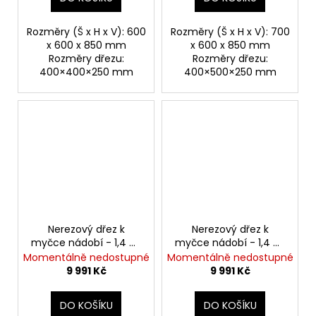
Rozměry (Š x H x V): 600
Rozměry (Š x H x V): 700
x 600 x 850 mm
x 600 x 850 mm
Rozměry dřezu:
Rozměry dřezu:
400×400×250 mm
400×500×250 mm
Nerezový dřez k
Nerezový dřez k
myčce nádobí - 1,4 m,
myčce nádobí - 1,4 m,
1 umyvadlo vlevo,
1 umyvadlo vpravo,
Momentálně nedostupné
Momentálně nedostupné
hloubka 60 cm
hloubka 60 cm
9 991 Kč
9 991 Kč
DO KOŠÍKU
DO KOŠÍKU