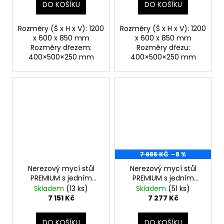
DO KOŠÍKU
DO KOŠÍKU
Rozměry (Š x H x V): 1200
Rozměry (Š x H x V): 1200
x 600 x 850 mm
x 600 x 850 mm
Rozměry dřezem:
Rozměry dřezu:
400×500×250 mm
400×500×250 mm
7 985 KČ
–8 %
Nerezový mycí stůl
Nerezový mycí stůl
PREMIUM s jedním
PREMIUM s jedním
dřezem, spodní policí
dřezem, spodní policí
Skladem
(13 ks)
Skladem
(51 ks)
a zadním lemem 0,6
a zadním lemem 0,7
7 151 Kč
7 277 Kč
m
m
DO KOŠÍKU
DO KOŠÍKU