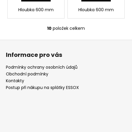
Hloubka 600 mm
Hloubka 600 mm
10
položek celkem
O
v
Z
l
á
á
Informace pro vás
d
p
a
a
Podmínky ochrany osobních údajů
c
t
Obchodní podmínky
í
í
Kontakty
p
Postup při nákupu na splátky ESSOX
r
v
k
y
v
ý
p