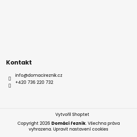
i
s
u
Kontakt
info
@
domacireznik.cz
+420 736 220 732
Vytvořil Shoptet
Copyright 2026
Domácí řezník
. Všechna práva
vyhrazena.
Upravit nastavení cookies