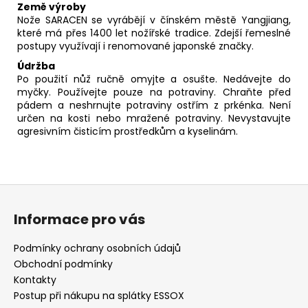
Země výroby
Nože SARACEN se vyrábějí v čínském městě Yangjiang,
které má přes 1400 let nožířské tradice. Zdejší řemeslné
postupy využívají i renomované japonské značky.
Údržba
Po použití nůž ručně omyjte a osušte. Nedávejte do
myčky. Používejte pouze na potraviny. Chraňte před
pádem a neshrnujte potraviny ostřím z prkénka. Není
určen na kosti nebo mražené potraviny. Nevystavujte
agresivním čisticím prostředkům a kyselinám.
Z
á
Informace pro vás
p
a
Podmínky ochrany osobních údajů
t
Obchodní podmínky
í
Kontakty
Postup při nákupu na splátky ESSOX