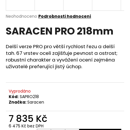
a
j
Průměrné
Neohodnoceno
Podrobnosti hodnocení
í
hodnocení
SARACEN PRO 218mm
produktu
t
je
?
0,0
z
Delší verze PRO pro větší rychlost řezu a delší
5
tah. 67 vrstev oceli zajišťuje pevnost a ostrost;
hvězdiček.
robustní charakter a vyvážení ocení zejména
uživatelé preferující jistý úchop.
HLEDAT
Vyprodáno
D
Kód:
SAPRO218
o
Značka:
Saracen
p
o
7 835 Kč
r
u
6 475 Kč bez DPH