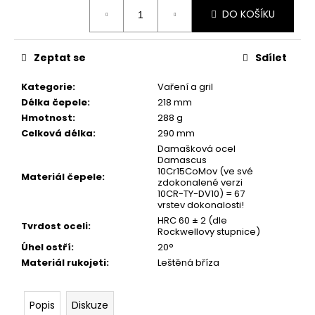
č
Měrná
DO KOŠÍKU
u
cena:
j
e
Zeptat se
Sdílet
m
e
Kategorie
:
Vaření a gril
Délka čepele
:
218 mm
Hmotnost
:
288 g
Celková délka
:
290 mm
Damašková ocel
Damascus
10Cr15CoMov (ve své
Materiál čepele
:
zdokonalené verzi
10CR-TY-DV10) = 67
vrstev dokonalosti!
HRC 60 ± 2 (dle
Tvrdost oceli
:
Rockwellovy stupnice)
Úhel ostří
:
20°
Materiál rukojeti
:
Leštěná bříza
Popis
Diskuze