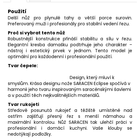
Použití
Delší nůž pro plynulé tahy a větší porce surovin.
Preferovaný muži i profesionály pro stabilní vedení řezu.
Proč si vybrat tento nůž
Robustnější konstrukce přináší stabilitu a sílu v řezu.
Elegantní kresba damašku podtrhuje jeho charakter –
nástroj i estetický prvek v jednom. Tento model je
optimální pro každodenní i profesionální použití.
Tvar čepele:
Design, který mluví k
smyslům. Krása designu nože SARACEN Eclipse spočívá v
harmonii jeho tvaru inspirovaným saracénskými šavlemi
a v použití těch nejkvalitnějších materiálů.
Tvar rukojeti
Středově posunutá rukojeť a těžiště umístěné nad
ostřím zajišťují přesný řez s menší námahou a
maximální kontrolou. Nůž SARACEN tak ulehčí práci v
profesionální i domácí kuchyni. Vaše klouby se
nedotýkají podložky.