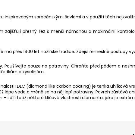
 čepel
u inspirovaným saracénskými šavlemi a v použití těch nejkvalitn
m zajišťují přesný řez s menší námahou a maximální kontrolou
é má přes 1400 let nožířské tradice. Zdejší řemeslné postupy vy
y. Používejte pouze na potraviny. Chraňte před pádem a neshrnu
středkům a kyselinám.
ál čepel
alosti! DLC (diamond like carbon coating) je tenká uhlíková vrs
 nůž lépe vede a méně se na něj lepí potraviny. Povrch zůstává c
sdílí totiž některé klíčové vlastnosti diamantu, jako je extrém