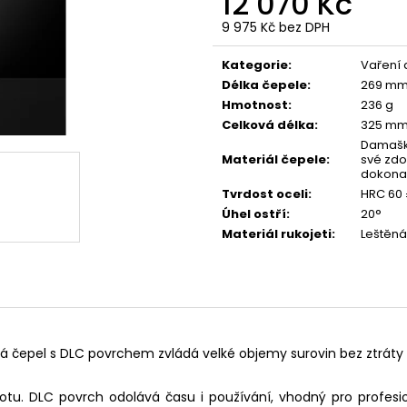
12 070 Kč
9 975 Kč bez DPH
Měrná
cena:
Kategorie
:
Vaření a
Délka čepele
:
269 m
Hmotnost
:
236 g
Celková délka
:
325 m
Damašk
Materiál čepele
:
své zdo
dokonal
Tvrdost oceli
:
HRC 60 
Úhel ostří
:
20°
Materiál rukojeti
:
Leštěná
uhá čepel s DLC povrchem zvládá velké objemy surovin bez ztráty 
stotu. DLC povrch odolává času i používání, vhodný pro profesi