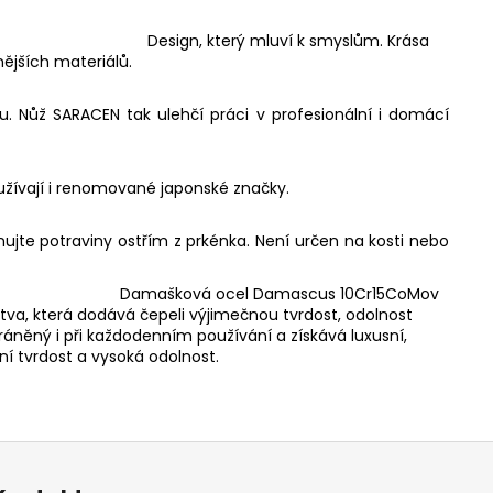
e:
Design, který mluví k smyslům. Krása
ějších materiálů.
. Nůž SARACEN tak ulehčí práci v profesionální i domácí
užívají i renomované japonské značky.
jte potraviny ostřím z prkénka. Není určen na kosti nebo
e:
Damašková ocel Damascus 10Cr15CoMov
tva, která dodává čepeli výjimečnou tvrdost, odolnost
hráněný i při každodenním používání a získává luxusní,
ní tvrdost a vysoká odolnost.