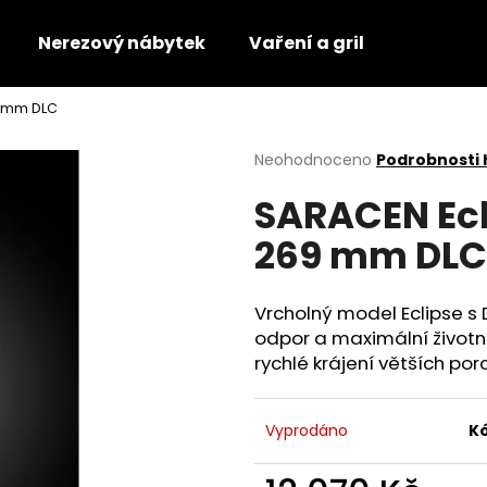
Nerezový nábytek
Vaření a gril
9 mm DLC
Co potřebujete najít?
Průměrné
Neohodnoceno
Podrobnosti
hodnocení
SARACEN Ec
produktu
HLEDAT
je
269 mm DLC
0,0
z
5
Doporučujeme
hvězdiček.
Vrcholný model Eclipse s
odpor a maximální životno
rychlé krájení větších porc
Vyprodáno
Kó