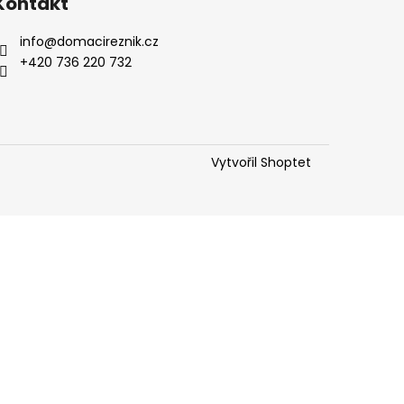
Kontakt
info
@
domacireznik.cz
+420 736 220 732
Vytvořil Shoptet