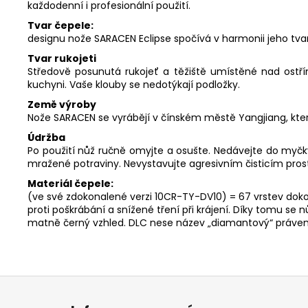
každodenní i profesionální použití.
Tvar
designu nože SARACEN Eclipse spočívá v harmonii jeho tvar
Tvar rukojeti
Středově posunutá rukojeť a těžiště umístěné nad ostří
kuchyni. Vaše klouby se nedotýkají podložky.
Země výroby
Nože SARACEN se vyrábějí v čínském městě Yangjiang, kter
Údržba
Po použití nůž ručně omyjte a osušte. Nedávejte do myčk
mražené potraviny. Nevystavujte agresivním čisticím pro
Materi
(ve své zdokonalené verzi 10CR-TY-DV10) = 67 vrstev dokon
proti poškrábání a snížené tření při krájení. Díky tomu se
matně černý vzhled. DLC nese název „diamantový“ právem – 
Z
á