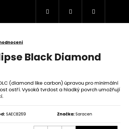
Hledat
Přihlášení
Nákupní
košík
 hodnocení
lipse Black Diamond
 DLC (diamond like carbon) úpravou pro minimální
st ostří. Vysoká tvrdost a hladký povrch umožňují
í.
d:
SAECB269
Značka:
Saracen