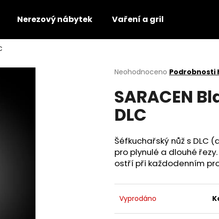
Nerezový nábytek
Vaření a gril
C
Co potřebujete najít?
Průměrné
Neohodnoceno
Podrobnosti
hodnocení
SARACEN Bl
produktu
HLEDAT
je
DLC
0,0
z
5
Doporučujeme
hvězdiček.
Šéfkuchařský nůž s DLC (
pro plynulé a dlouhé řezy.
ostří při každodenním pro
Vyprodáno
K