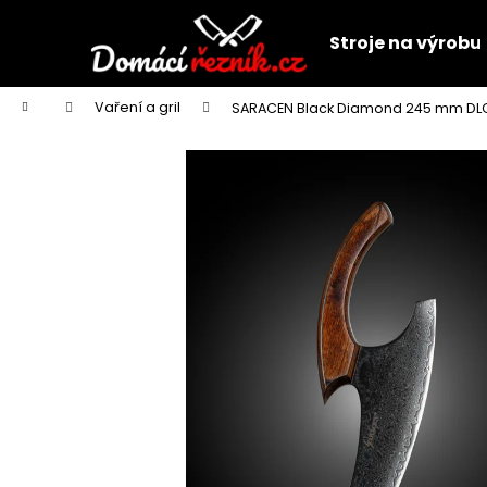
K
Přejít
na
o
Stroje na výrobu
obsah
Zpět
Zpět
š
do
do
í
Domů
Vaření a gril
SARACEN Black Diamond 245 mm DL
k
obchodu
obchodu