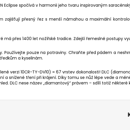
 Eclipse spočívá v harmonii jeho tvaru inspirovaným saracénským
m zajišťují přesný řez s menší námahou a maximální kontrolou
é má přes 1400 let nožířské tradice. Zdejší řemeslné postupy vy
y. Používejte pouze na potraviny. Chraňte před pádem a neshrnu
středkům a kyselinám.
 verzi 10CR-TY-DV10) = 67 vrstev dokonalosti! DLC (diamond li
í a snížené tření při krájení. Díky tomu se nůž lépe vede a méně
ed. DLC nese název „diamantový“ právem – sdílí totiž některé kl