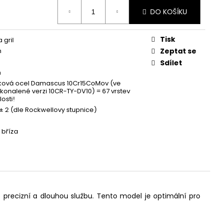
DO KOŠÍKU
Tisk
 gril
m
Zeptat se
Sdílet
m
ová ocel Damascus 10Cr15CoMov (ve
konalené verzi 10CR-TY-DV10) = 67 vrstev
osti!
± 2 (dle Rockwellovy stupnice)
 bříza
pro precizní a dlouhou službu. Tento model je optimální pro