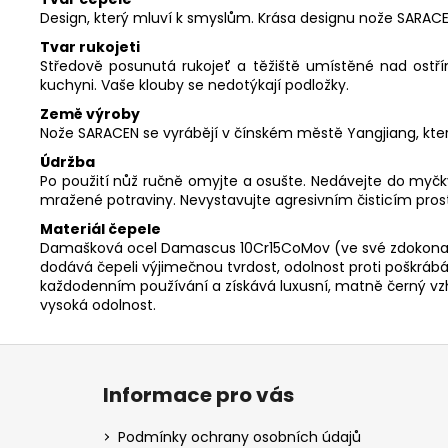
Design, který mluví k smyslům. Krása designu nože SARACEN
Tvar rukojeti
Středově posunutá rukojeť a těžiště umístěné nad ostří
kuchyni. Vaše klouby se nedotýkají podložky.
Země výroby
Nože SARACEN se vyrábějí v čínském městě Yangjiang, kter
Údržba
Po použití nůž ručně omyjte a osušte. Nedávejte do myčk
mražené potraviny. Nevystavujte agresivním čisticím pro
Materiál čepele
Damašková ocel Damascus 10Cr15CoMov (ve své zdokonalené
dodává čepeli výjimečnou tvrdost, odolnost proti poškrábán
každodenním používání a získává luxusní, matně černý vzhl
vysoká odolnost.
Z
á
Informace pro vás
p
a
Podmínky ochrany osobních údajů