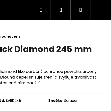
Hledat
Přihlášení
Nákupní
košík
 hodnocení
ack Diamond 245 mm
diamond like carbon) ochranou povrchu, určený
 Dlouhá čepel snižuje tření a zvyšuje trvanlivost
fesionálním použití.
ód:
SABD245
Značka:
Saracen