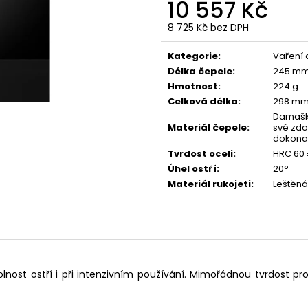
10 557 Kč
8 725 Kč bez DPH
Měrná
cena:
Kategorie
:
Vaření a
Délka čepele
:
245 m
Hmotnost
:
224 g
Celková délka
:
298 m
Damašk
Materiál čepele
:
své zdo
dokonal
Tvrdost oceli
:
HRC 60 
Úhel ostří
:
20°
Materiál rukojeti
:
Leštěná
Odolnost ostří i při intenzivním používání. Mimořádnou tvrdost 