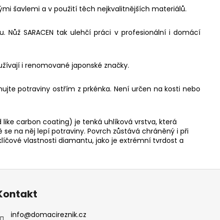
i šavlemi a v použití těch nejkvalitnějších materiálů.
. Nůž SARACEN tak ulehčí práci v profesionální i domácí
užívají i renomované japonské značky.
jte potraviny ostřím z prkénka. Není určen na kosti nebo
ke carbon coating) je tenká uhlíková vrstva, která
 se na něj lepí potraviny. Povrch zůstává chráněný i při
íčové vlastnosti diamantu, jako je extrémní tvrdost a
Kontakt
info
@
domacireznik.cz