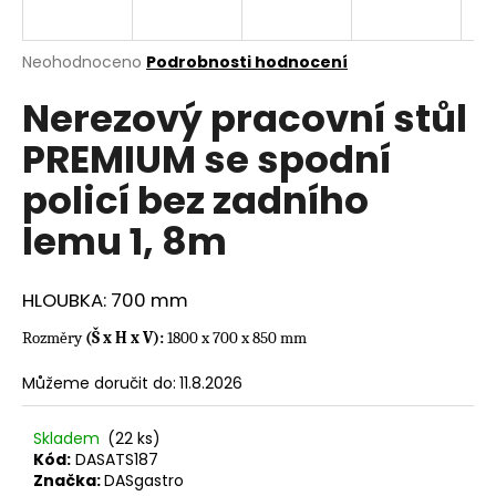
a
j
Průměrné
Neohodnoceno
Podrobnosti hodnocení
í
hodnocení
Nerezový pracovní stůl
produktu
t
je
?
PREMIUM se spodní
0,0
z
policí bez zadního
5
hvězdiček.
lemu 1, 8m
HLEDAT
HLOUBKA: 700 mm
Rozměry
(Š x H x V):
1800 x 700 x 850 mm
D
o
Můžeme doručit do:
11.8.2026
p
o
Skladem
(22 ks)
r
Kód:
DASATS187
u
Značka:
DASgastro