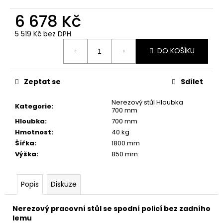
č
u
6 678 Kč
j
e
5 519 Kč bez DPH
Měrná
m
DO KOŠÍKU
cena:
e
Zeptat se
Sdílet
Nerezový stůl Hloubka
Kategorie
:
700 mm
Hloubka
:
700 mm
Hmotnost
:
40 kg
Šířka
:
1800 mm
Výška
:
850 mm
Popis
Diskuze
Nerezový pracovní stůl se spodní policí bez zadního
lemu