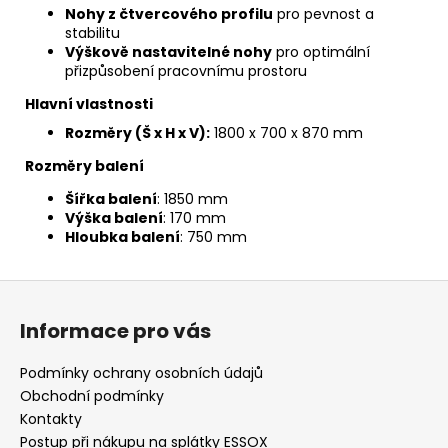
Nohy z čtvercového profilu
pro pevnost a
stabilitu
Výškově nastavitelné nohy
pro optimální
přizpůsobení pracovnímu prostoru
Hlavní vlastnosti
Rozměry (Š x H x V):
1800 x 700 x 870 mm
Rozměry balení
Šířka balení
: 1850 mm
Výška balení
: 170 mm
Hloubka balení
: 750 mm
Z
á
Informace pro vás
p
a
Podmínky ochrany osobních údajů
t
Obchodní podmínky
í
Kontakty
Postup při nákupu na splátky ESSOX