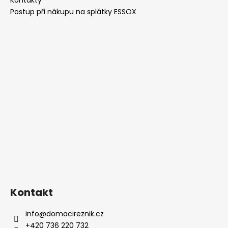
í
Postup při nákupu na splátky ESSOX
Kontakt
info
@
domacireznik.cz
+420 736 220 732