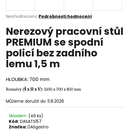
a
j
Průměrné
Neohodnoceno
Podrobnosti hodnocení
í
hodnocení
Nerezový pracovní stůl
produktu
t
je
?
PREMIUM se spodní
0,0
z
policí bez zadního
5
hvězdiček.
lemu 1,5 m
HLEDAT
HLOUBKA: 700 mm
Rozměry
(Š x H x V):
1500 x 700 x 850 mm
D
o
Můžeme doručit do:
11.8.2026
p
o
Skladem
(46 ks)
r
Kód:
DASATS157
u
Značka:
DASgastro