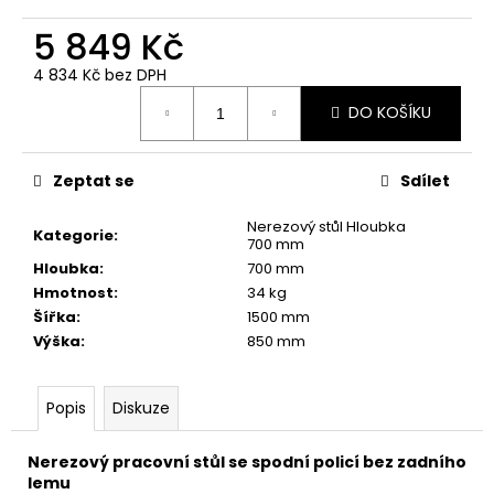
č
u
5 849 Kč
j
e
4 834 Kč bez DPH
Měrná
m
DO KOŠÍKU
cena:
e
Zeptat se
Sdílet
Nerezový stůl Hloubka
Kategorie
:
700 mm
Hloubka
:
700 mm
Hmotnost
:
34 kg
Šířka
:
1500 mm
Výška
:
850 mm
Popis
Diskuze
Nerezový pracovní stůl se spodní policí bez zadního
lemu