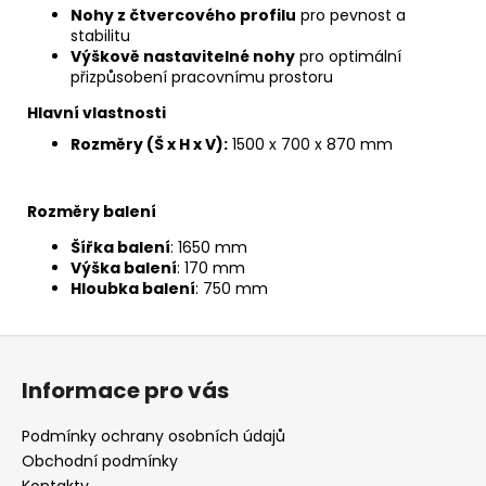
Nohy z čtvercového profilu
pro pevnost a
stabilitu
Výškově nastavitelné nohy
pro optimální
přizpůsobení pracovnímu prostoru
Hlavní vlastnosti
Rozměry (Š x H x V):
1500 x 700 x 870 mm
Rozměry balení
Šířka balení
: 1650 mm
Výška balení
: 170 mm
Hloubka balení
: 750 mm
Z
á
Informace pro vás
p
a
Podmínky ochrany osobních údajů
t
Obchodní podmínky
Kontakty