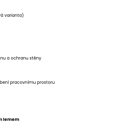
vá varianta)
enu a ochranu stěny
obení pracovnímu prostoru
ím lemem