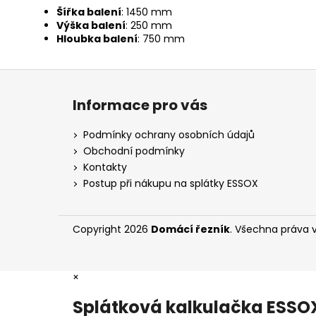
Šířka balení
: 1450 mm
Výška balení
: 250 mm
Hloubka balení
: 750 mm
Z
á
Informace pro vás
p
a
Podmínky ochrany osobních údajů
t
Obchodní podmínky
í
Kontakty
Postup při nákupu na splátky ESSOX
Copyright 2026
Domácí řezník
. Všechna práva 
×
Splátková kalkulačka ESSO