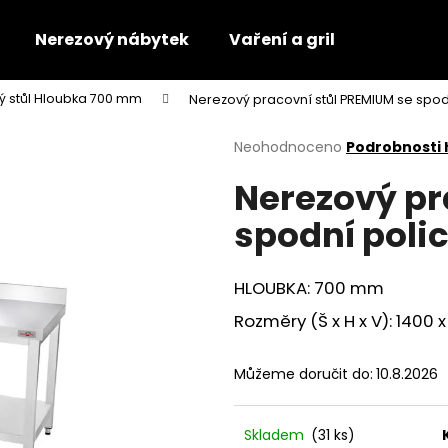
Nerezový nábytek
Vaření a gril
ý stůl Hloubka 700 mm
Nerezový pracovní stůl PREMIUM se spod
Co potřebujete najít?
Průměrné
Neohodnoceno
Podrobnosti
hodnocení
Nerezový pr
produktu
HLEDAT
je
spodní poli
0,0
z
5
Doporučujeme
hvězdiček.
HLOUBKA: 700 mm
Rozměry (Š x H x V): 1400
Můžeme doručit do:
10.8.2026
Skladem
(31 ks)