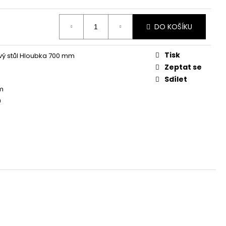
DO KOŠÍKU
Tisk
ý stůl Hloubka 700 mm
m
Zeptat se
Sdílet
m
m