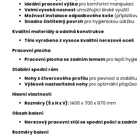
Ideální pracovní výška
pro komfortní manipulaci
Velmi vysoká nosnost
umožňující široké využití
Možnost instalace odpadkového koše
(příplatko
Snadno čistitelný povrch
pro hygienickou údržbu
Kvalitní materiály a odolná konstrukce
Tělo vyrobeno z vysoce kvalitní nerezové oceli
Pracovní plocha
Pracovní plocha se zadním lemem
pro lepší hygi
Stabilní spodní rám
Nohy z čtvercového profilu
pro pevnost a stabilitu
Výškově nastavitelné nohy
pro optimální přizpůs
Hlavní vlastnosti
Rozměry (Š x H x V):
1400 x 700 x 970 mm
Obsah balení
Nerezový pracovní stůl se spodní policí a zadn
Rozměry balení