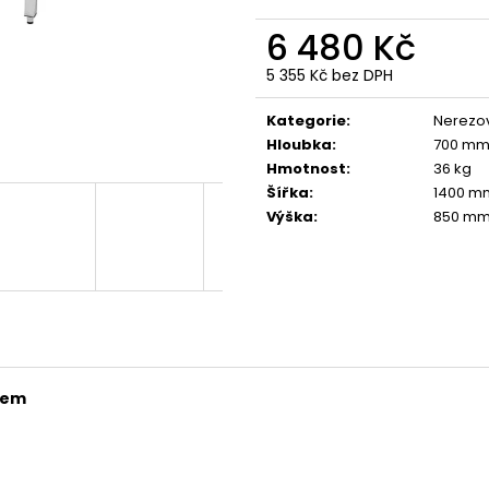
6 480 Kč
5 355 Kč bez DPH
Měrná
cena:
Kategorie
:
Nerezov
Hloubka
:
700 m
Hmotnost
:
36 kg
Šířka
:
1400 m
Výška
:
850 m
mem