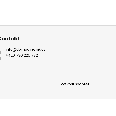
Kontakt
info
@
domacireznik.cz
+420 736 220 732
Vytvořil Shoptet