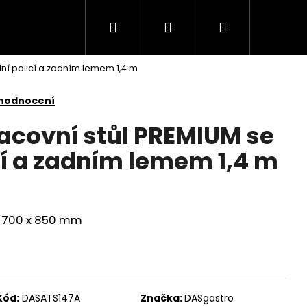
Hledat
Přihlášení
Nákupní
ní policí a zadním lemem 1,4 m
košík
 hodnocení
acovní stůl PREMIUM se
cí a zadním lemem 1,4 m
 x 700 x 850 mm
Kód:
DASATS147A
Značka:
DASgastro