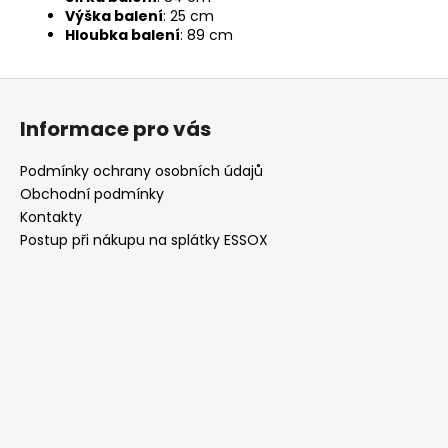
Výška balení
: 25 cm
Hloubka balení
: 89 cm
Z
á
Informace pro vás
p
a
Podmínky ochrany osobních údajů
t
Obchodní podmínky
í
Kontakty
Postup při nákupu na splátky ESSOX