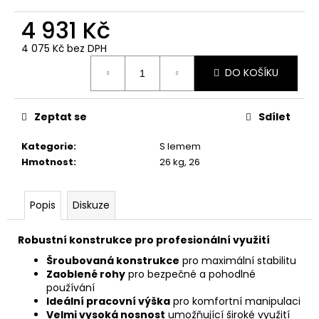
č
u
4 931 Kč
j
e
4 075 Kč bez DPH
Měrná
m
DO KOŠÍKU
cena:
e
Zeptat se
Sdílet
Kategorie
:
S lemem
Hmotnost
:
26 kg, 26
Popis
Diskuze
Robustní konstrukce pro profesionální využití
Šroubovaná konstrukce
pro maximální stabilitu
Zaoblené rohy
pro bezpečné a pohodlné
používání
Ideální pracovní výška
pro komfortní manipulaci
Velmi vysoká nosnost
umožňující široké využití