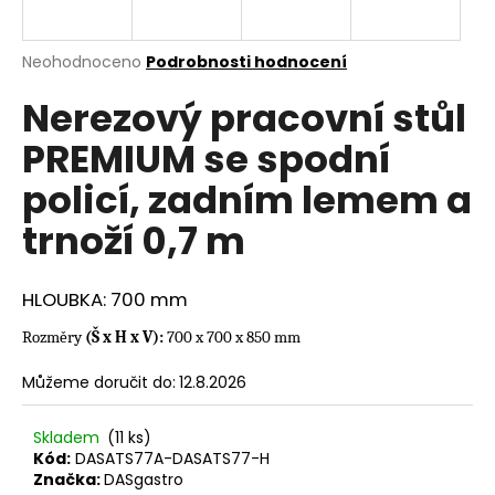
a
j
Průměrné
Neohodnoceno
Podrobnosti hodnocení
í
hodnocení
Nerezový pracovní stůl
produktu
t
je
?
PREMIUM se spodní
0,0
z
policí, zadním lemem a
5
hvězdiček.
trnoží 0,7 m
HLEDAT
HLOUBKA: 700 mm
Rozměry
(Š x H x V):
700 x 700 x 850 mm
D
o
Můžeme doručit do:
12.8.2026
p
o
Skladem
(11 ks)
r
Kód:
DASATS77A-DASATS77-H
u
Značka:
DASgastro