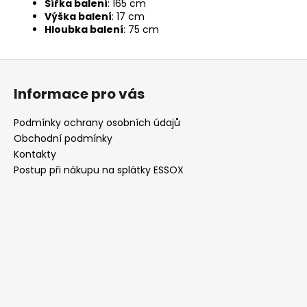
Šířka balení
: 165 cm
Výška balení
: 17 cm
Hloubka balení
: 75 cm
Z
á
Informace pro vás
p
a
Podmínky ochrany osobních údajů
t
Obchodní podmínky
í
Kontakty
Postup při nákupu na splátky ESSOX