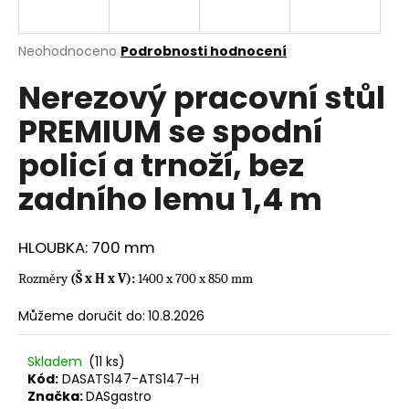
a
j
Průměrné
Neohodnoceno
Podrobnosti hodnocení
í
hodnocení
Nerezový pracovní stůl
produktu
t
je
?
PREMIUM se spodní
0,0
z
policí a trnoží, bez
5
hvězdiček.
zadního lemu 1,4 m
HLEDAT
HLOUBKA: 700 mm
Rozměry
(Š x H x V):
1400 x 700 x 850 mm
D
o
Můžeme doručit do:
10.8.2026
p
o
Skladem
(11 ks)
r
Kód:
DASATS147-ATS147-H
u
Značka:
DASgastro