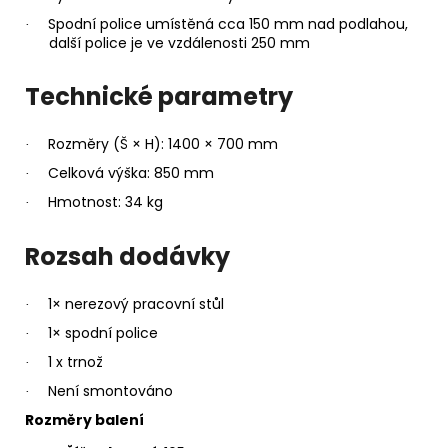
Spodní police umístěná cca 150 mm nad podlahou,
·
další police je ve vzdálenosti 250 mm
Technické parametry
Rozměry (Š × H): 1400 × 700 mm
·
Celková výška: 850 mm
·
Hmotnost: 34 kg
·
Rozsah dodávky
1× nerezový pracovní stůl
·
1× spodní police
·
1 x trnož
·
Není smontováno
·
Rozměry balení