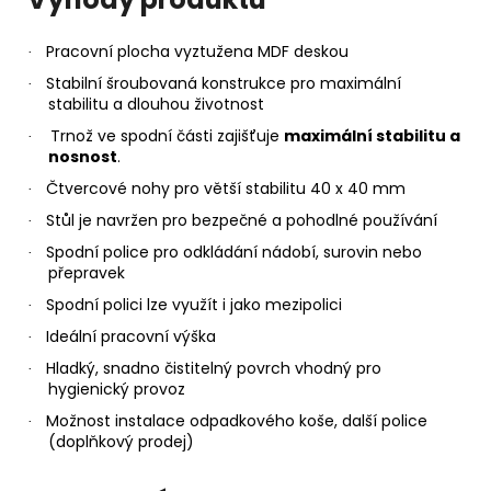
Pracovní plocha vyztužena MDF deskou
·
Stabilní šroubovaná konstrukce pro maximální
·
stabilitu a dlouhou životnost
Trnož ve spodní části zajišťuje
maximální stabilitu a
·
nosnost
.
Čtvercové nohy pro větší stabilitu 40 x 40 mm
·
Stůl je navržen pro bezpečné a pohodlné používání
·
Spodní police pro odkládání nádobí, surovin nebo
·
přepravek
Spodní polici lze využít i jako mezipolici
·
Ideální pracovní výška
·
Hladký, snadno čistitelný povrch vhodný pro
·
hygienický provoz
Možnost instalace odpadkového koše, další police
·
(doplňkový prodej)