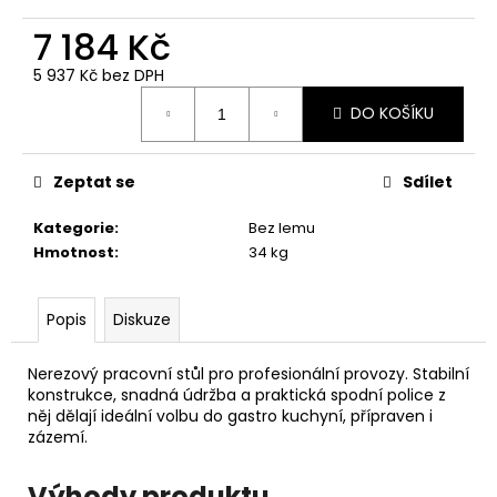
č
u
7 184 Kč
j
e
5 937 Kč bez DPH
Měrná
m
DO KOŠÍKU
cena:
e
Zeptat se
Sdílet
Kategorie
:
Bez lemu
Hmotnost
:
34 kg
Popis
Diskuze
Nerezový pracovní stůl pro profesionální provozy. Stabilní
konstrukce, snadná údržba a praktická spodní police z
něj dělají ideální volbu do gastro kuchyní, přípraven i
zázemí.
Výhody produktu