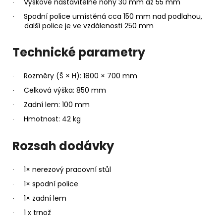
Výškově nastavitelné nohy 30 mm až 55 mm
·
Spodní police umístěná cca 150 mm nad podlahou,
·
další police je ve vzdálenosti 250 mm
Technické parametry
Rozměry (Š × H): 1800 × 700 mm
·
Celková výška: 850 mm
·
Zadní lem: 100 mm
·
Hmotnost: 42 kg
·
Rozsah dodávky
1× nerezový pracovní stůl
·
1× spodní police
·
1× zadní lem
·
1 x trnož
·