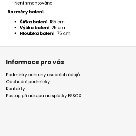
Není smontováno
·
Rozměry balení
Šířka balení
: 185 cm
Výška balení
: 25 cm
Hloubka balení
: 75 cm
Z
á
Informace pro vás
p
a
Podmínky ochrany osobních údajů
t
Obchodní podmínky
í
Kontakty
Postup při nákupu na splátky ESSOX