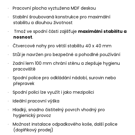
Pracovní plocha vyztužena MDF deskou
·
Stabilní šroubovaná konstrukce pro maximální
·
stabilitu a dlouhou životnost
Trnož ve spodní části zajišťuje
maximální stabilitu a
·
nosnost
.
Čtvercové nohy pro větší stabilitu 40 x 40 mm
·
Stůl je navržen pro bezpečné a pohodlné používání
·
Zadní lem 100 mm chrání stěnu a zlepšuje hygienu
·
pracoviště
Spodní police pro odkládání nádobí, surovin nebo
·
přepravek
Spodní polici lze využít i jako mezipolici
·
Ideální pracovní výška
·
Hladký, snadno čistitelný povrch vhodný pro
·
hygienický provoz
Možnost instalace odpadkového koše, další police
·
(doplňkový prodej)