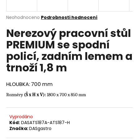
a
j
Průměrné
Neohodnoceno
Podrobnosti hodnocení
í
hodnocení
Nerezový pracovní stůl
produktu
t
je
?
PREMIUM se spodní
0,0
z
policí, zadním lemem a
5
hvězdiček.
trnoží 1,8 m
HLEDAT
HLOUBKA: 700 mm
Rozměry
(Š x H x V):
1800 x 700 x 850 mm
D
o
p
Vyprodáno
o
Kód:
DASATS187A-ATS187-H
r
Značka:
DASgastro
u