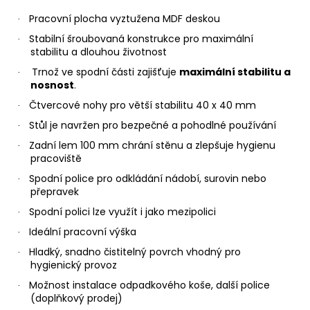
Pracovní plocha vyztužena MDF deskou
·
Stabilní šroubovaná konstrukce pro maximální
·
stabilitu a dlouhou životnost
Trnož ve spodní části zajišťuje
maximální stabilitu a
·
nosnost
.
Čtvercové nohy pro větší stabilitu 40 x 40 mm
·
Stůl je navržen pro bezpečné a pohodlné používání
·
Zadní lem 100 mm chrání stěnu a zlepšuje hygienu
·
pracoviště
Spodní police pro odkládání nádobí, surovin nebo
·
přepravek
Spodní polici lze využít i jako mezipolici
·
Ideální pracovní výška
·
Hladký, snadno čistitelný povrch vhodný pro
·
hygienický provoz
Možnost instalace odpadkového koše, další police
·
(doplňkový prodej)