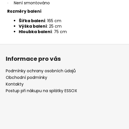
Není smontováno
·
Rozměry balení
Šířka balení
: 165 cm
Výška balení
: 25 cm
Hloubka balení
: 75 cm
Z
á
Informace pro vás
p
a
Podmínky ochrany osobních údajů
t
Obchodní podmínky
í
Kontakty
Postup při nákupu na splátky ESSOX