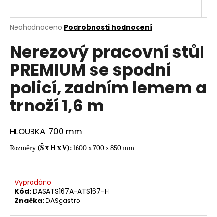
a
j
Průměrné
Neohodnoceno
Podrobnosti hodnocení
í
hodnocení
Nerezový pracovní stůl
produktu
t
je
?
PREMIUM se spodní
0,0
z
policí, zadním lemem a
5
hvězdiček.
trnoží 1,6 m
HLEDAT
HLOUBKA: 700 mm
Rozměry
(Š x H x V):
1600 x 700 x 850 mm
D
o
p
Vyprodáno
o
Kód:
DASATS167A-ATS167-H
r
Značka:
DASgastro
u