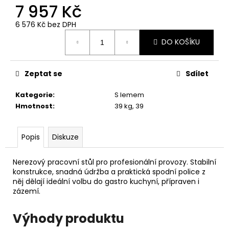
č
7 957 Kč
u
j
6 576 Kč bez DPH
e
Měrná
DO KOŠÍKU
cena:
m
e
Zeptat se
Sdílet
Kategorie
:
S lemem
Hmotnost
:
39 kg, 39
Popis
Diskuze
Nerezový pracovní stůl pro profesionální provozy. Stabilní
konstrukce, snadná údržba a praktická spodní police z
něj dělají ideální volbu do gastro kuchyní, přípraven i
zázemí.
Výhody produktu