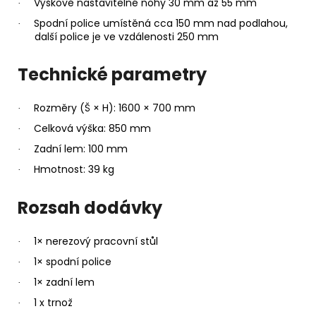
Výškově nastavitelné nohy 30 mm až 55 mm
·
Spodní police umístěná cca 150 mm nad podlahou,
·
další police je ve vzdálenosti 250 mm
Technické parametry
Rozměry (Š × H): 1600 × 700 mm
·
Celková výška: 850 mm
·
Zadní lem: 100 mm
·
Hmotnost: 39 kg
·
Rozsah dodávky
1× nerezový pracovní stůl
·
1× spodní police
·
1× zadní lem
·
1 x trnož
·