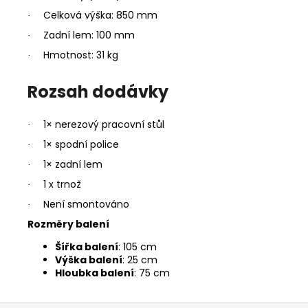
Celková výška: 850 mm
·
Zadní lem: 100 mm
·
Hmotnost: 31 kg
·
Rozsah dodávky
1× nerezový pracovní stůl
·
1× spodní police
·
1× zadní lem
·
1 x trnož
·
Není smontováno
·
Rozměry balení
Šířka balení
: 105 cm
Výška balení
: 25 cm
Hloubka balení
: 75 cm