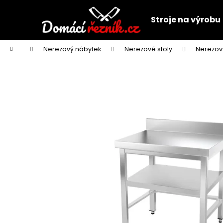
K
Přejít
na
o
Stroje na výrobu
obsah
Zpět
Zpět
š
do
do
í
Domů
Nerezový nábytek
Nerezové stoly
Nerezov
k
obchodu
obchodu