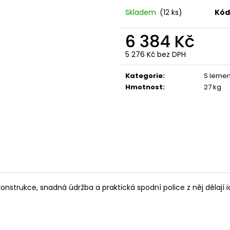
Skladem
(12 ks)
Kód
6 384 Kč
5 276 Kč bez DPH
Měrná
cena:
Kategorie
:
S leme
Hmotnost
:
27 kg
konstrukce, snadná údržba a praktická spodní police z něj dělají 