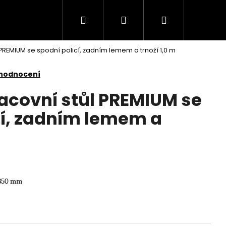
Hledat
Přihlášení
Nákupní
PREMIUM se spodní policí, zadním lemem a trnoží 1,0 m
košík
 hodnocení
acovní stůl PREMIUM se
cí, zadním lemem a
 850 mm