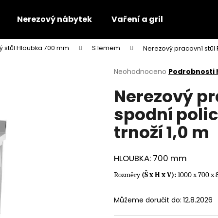
Nerezový nábytek
Vaření a gril
ý stůl Hloubka 700 mm
S lemem
Nerezový pracovní stůl 
Co potřebujete najít?
Průměrné
Neohodnoceno
Podrobnosti
hodnocení
Nerezový pr
produktu
HLEDAT
je
spodní poli
0,0
z
trnoží 1,0 m
5
Doporučujeme
hvězdiček.
HLOUBKA: 700 mm
Rozměry
(Š x H x V):
1000 x 700 x
Můžeme doručit do:
12.8.2026