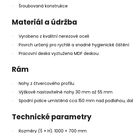
Šroubovaná konstrukce
·
Materiál a údržba
Vyrobeno z kvalitní nerezové oceli
·
Povrch určený pro rychlé a snadné hygienické čištění
·
Pracovní deska vyztužena MDF deskou
·
Rám
Nohy z čtvercového profilu
·
Výškově nastavitelné nohy 30 mm až 55 mm
·
Spodní police umístěná cca 150 mm nad podlahou, dalš
·
Technické parametry
Rozměry (Š × H): 1000 × 700 mm
·