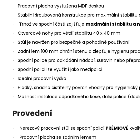
Pracovní plocha vyztužena MDF deskou
·
Stabilní šroubovaná konstrukce pro maximální stabilitu 
·
Trnož ve spodní části zajišťuje
maximální stabilitu a 
·
Čtvercové nohy pro větší stabilitu 40 x 40 mm
·
Stůl je navržen pro bezpečné a pohodlné používání
·
Zadní lem 100 mm chrání stěnu a zlepšuje hygienu prac
·
Spodní police pro odkládání nádobí, surovin nebo přepr
·
Spodní polici lze využít i jako mezipolici
·
Ideální pracovní výška
·
Hladký, snadno čistitelný povrch vhodný pro hygienický
·
Možnost instalace odpadkového koše, další police (dopl
·
Provedení
Nerezový pracovní stůl se spodní policí
PRÉMIOVÉ
kvali
·
Pracovní plocha se zadním lemem
·