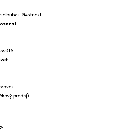
a dlouhou životnost
nosnost
.
oviště
avek
 provoz
ňkový prodej)
ty