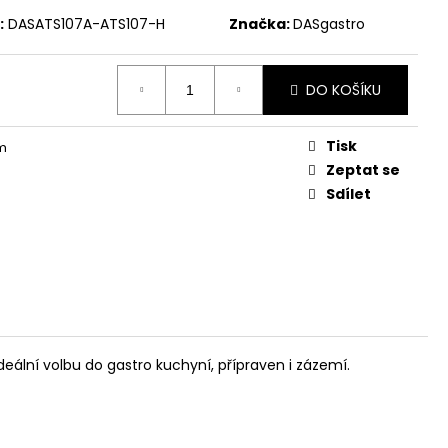
:
DASATS107A-ATS107-H
Značka:
DASgastro
DO KOŠÍKU
Tisk
m
Zeptat se
Sdílet
ideální volbu do gastro kuchyní, přípraven i zázemí.