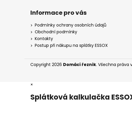
Z
á
Informace pro vás
p
a
Podmínky ochrany osobních údajů
t
Obchodní podmínky
í
Kontakty
Postup při nákupu na splátky ESSOX
Copyright 2026
Domácí řezník
. Všechna práva 
×
Splátková kalkulačka ESSO