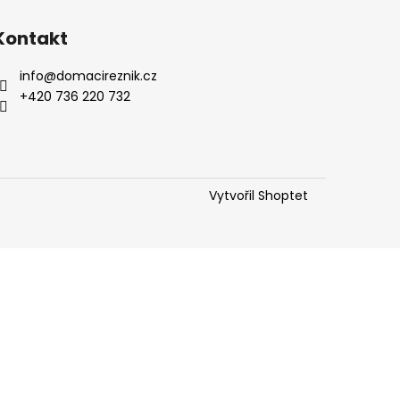
Kontakt
info
@
domacireznik.cz
+420 736 220 732
Vytvořil Shoptet