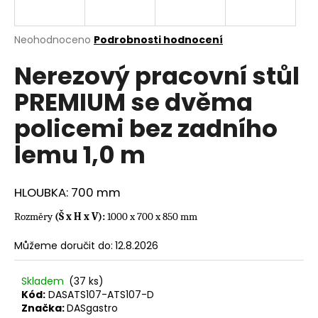
a
j
Průměrné
Neohodnoceno
Podrobnosti hodnocení
í
hodnocení
Nerezový pracovní stůl
produktu
t
je
?
PREMIUM se dvěma
0,0
z
policemi bez zadního
5
hvězdiček.
lemu 1,0 m
HLEDAT
HLOUBKA: 700 mm
Rozměry
(Š x H x V):
1000 x 700 x 850 mm
D
o
Můžeme doručit do:
12.8.2026
p
o
Skladem
(37 ks)
r
Kód:
DASATS107-ATS107-D
u
Značka:
DASgastro