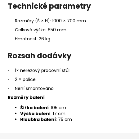
Technické parametry
Rozměry (Š × H): 1000 × 700 mm
·
Celková výška: 850 mm
·
Hmotnost: 26 kg
·
Rozsah dodávky
1× nerezový pracovní stůl
·
2 × police
·
Není smontováno
·
Rozměry balení
Šířka balení
: 105 cm
Výška balení
: 17 cm
Hloubka balení
: 75 cm
Z