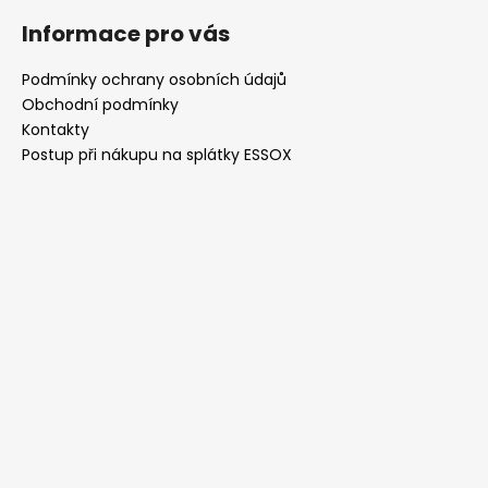
á
Informace pro vás
p
a
Podmínky ochrany osobních údajů
t
Obchodní podmínky
í
Kontakty
Postup při nákupu na splátky ESSOX