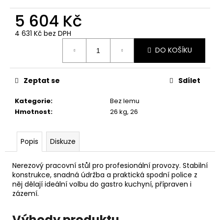
č
u
5 604 Kč
j
e
4 631 Kč bez DPH
Měrná
m
DO KOŠÍKU
cena:
e
Zeptat se
Sdílet
Kategorie
:
Bez lemu
Hmotnost
:
26 kg, 26
Popis
Diskuze
Nerezový pracovní stůl pro profesionální provozy. Stabilní
konstrukce, snadná údržba a praktická spodní police z
něj dělají ideální volbu do gastro kuchyní, přípraven i
zázemí.
Výhody produktu