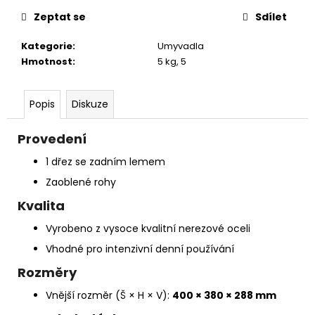
č
u
Zeptat se
Sdílet
j
e
Kategorie
:
Umyvadla
m
Hmotnost
:
5 kg, 5
e
Popis
Diskuze
Provedení
1 dřez se zadním lemem
Zaoblené rohy
Kvalita
Vyrobeno z vysoce kvalitní nerezové oceli
Vhodné pro intenzivní denní používání
Rozměry
Vnější rozměr (Š × H × V):
400 × 380 × 288 mm