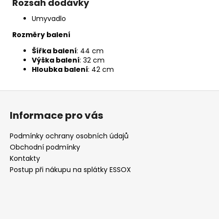
Rozsah dodávky
Umyvadlo
Rozměry balení
Šířka balení
: 44 cm
Výška balení
: 32 cm
Hloubka balení
: 42 cm
Z
á
Informace pro vás
p
a
Podmínky ochrany osobních údajů
t
Obchodní podmínky
í
Kontakty
Postup při nákupu na splátky ESSOX