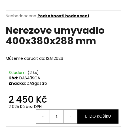
a
j
Průměrné
Neohodnoceno
Podrobnosti hodnocení
í
hodnocení
Nerezove umyvadlo
produktu
t
je
?
400x380x288 mm
0,0
z
5
hvězdiček.
Můžeme doručit do:
12.8.2026
HLEDAT
Skladem
(2 ks)
Kód:
DAS43SCA
Značka:
DASgastro
D
o
2 450 Kč
p
2 025 Kč bez DPH
o
Měrná
r
DO KOŠÍKU
cena:
u