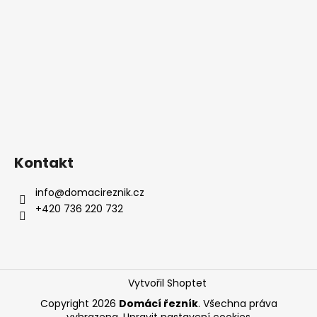
a
j
í
t
?
Kontakt
HLEDAT
info
@
domacireznik.cz
+420 736 220 732
D
o
p
o
Vytvořil Shoptet
r
u
Copyright 2026
Domácí řezník
. Všechna práva
vyhrazena.
Upravit nastavení cookies