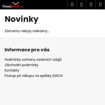
K
Přejít
Hledat
Náku
M
Přihlášen
na
o
obsah
Zpět
Zpět
košík
š
Novinky
í
C
k
o
Záznamy nebyly nalezeny...
p
Z
o
á
t
Informace pro vás
p
ř
a
Podmínky ochrany osobních údajů
e
t
Obchodní podmínky
b
í
Kontakty
u
Postup při nákupu na splátky ESSOX
j
e
t
e
n