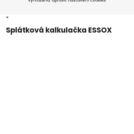
č
u
j
×
e
m
Splátková kalkulačka ESSOX
e