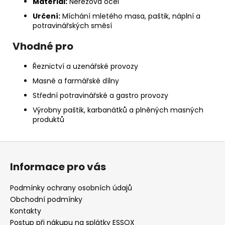
Materiál:
Nerezová ocel
Určení:
Míchání mletého masa, paštik, náplní a
potravinářských směsí
Vhodné pro
Řeznictví a uzenářské provozy
Masné a farmářské dílny
Střední potravinářské a gastro provozy
Výrobny paštik, karbanátků a plněných masných
produktů
Z
á
Informace pro vás
p
a
Podmínky ochrany osobních údajů
t
Obchodní podmínky
í
Kontakty
Postup při nákupu na splátky ESSOX