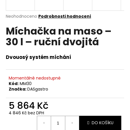
a
j
Průměrné
Neohodnoceno
Podrobnosti hodnocení
í
hodnocení
Míchačka na maso –
produktu
t
je
?
30 l – ruční dvojitá
0,0
z
5
hvězdiček.
Dvouosý systém míchání
HLEDAT
Momentálně nedostupné
Kód:
MM30
Značka:
DASgastro
D
o
5 864 Kč
p
o
4 846 Kč bez DPH
r
Měrná
DO KOŠÍKU
u
cena: