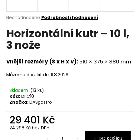
a
j
Průměrné
Neohodnoceno
Podrobnosti hodnocení
í
hodnocení
Horizontální kutr – 10 l,
produktu
t
je
?
3 nože
0,0
z
5
hvězdiček.
Vnější rozměry (Š x H x V):
510 × 375 × 380 mm
HLEDAT
Můžeme doručit do:
11.8.2026
Skladem
(13 ks)
Kód:
DFC10
D
Značka:
DASgastro
o
p
29 401 Kč
o
r
24 298 Kč bez DPH
u
Měrná
DO KOŠÍKU
cena: