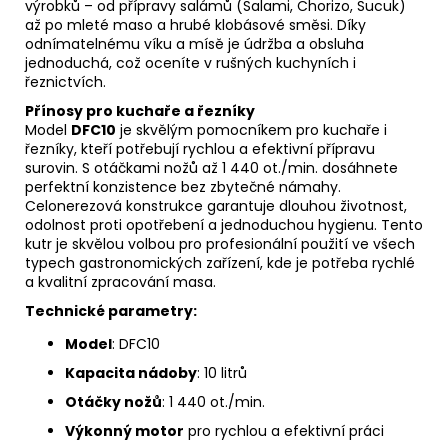
výrobků – od přípravy salámů (Salami, Chorizo, Sucuk)
až po mleté maso a hrubé klobásové směsi. Díky
odnímatelnému víku a mísě je údržba a obsluha
jednoduchá, což oceníte v rušných kuchyních i
řeznictvích.
Přínosy pro kuchaře a řezníky
Model
DFC10
je skvělým pomocníkem pro kuchaře i
řezníky, kteří potřebují rychlou a efektivní přípravu
surovin. S otáčkami nožů až 1 440 ot./min. dosáhnete
perfektní konzistence bez zbytečné námahy.
Celonerezová konstrukce garantuje dlouhou životnost,
odolnost proti opotřebení a jednoduchou hygienu. Tento
kutr je skvělou volbou pro profesionální použití ve všech
typech gastronomických zařízení, kde je potřeba rychlé
a kvalitní zpracování masa.
Technické parametry:
Model
: DFC10
Kapacita nádoby
: 10 litrů
Otáčky nožů
: 1 440 ot./min.
Výkonný motor
pro rychlou a efektivní práci