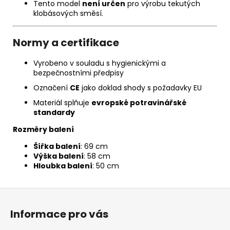
Tento model
není určen
pro výrobu tekutých
klobásových směsí.
Normy a certifikace
Vyrobeno v souladu s hygienickými a
bezpečnostními předpisy
Označení
CE
jako doklad shody s požadavky EU
Materiál splňuje
evropské potravinářské
standardy
Rozměry balení
Šířka balení
: 69 cm
Výška balení
: 58 cm
Hloubka balení
: 50 cm
Z
á
Informace pro vás
p