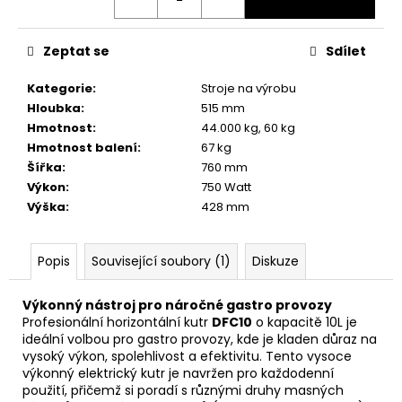
č
u
j
Zeptat se
Sdílet
e
m
Kategorie
:
Stroje na výrobu
e
Hloubka
:
515 mm
Hmotnost
:
44.000 kg, 60 kg
Hmotnost balení
:
67 kg
Šířka
:
760 mm
Výkon
:
750 Watt
Výška
:
428 mm
Popis
Související soubory (1)
Diskuze
Výkonný nástroj pro náročné gastro provozy
Profesionální horizontální kutr
DFC10
o kapacitě 10L je
ideální volbou pro gastro provozy, kde je kladen důraz na
vysoký výkon, spolehlivost a efektivitu. Tento vysoce
výkonný elektrický kutr je navržen pro každodenní
použití, přičemž si poradí s různými druhy masných